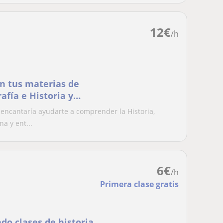
12
€
/h
n tus materias de
afía e Historia y
s con webcam o a
encantaría ayudarte a comprender la Historia,
a y ent...
6
€
/h
Primera clase gratis
do clases de historia,