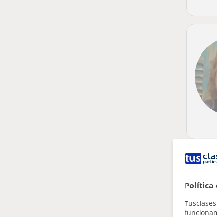
Política
Tusclases
funcionami