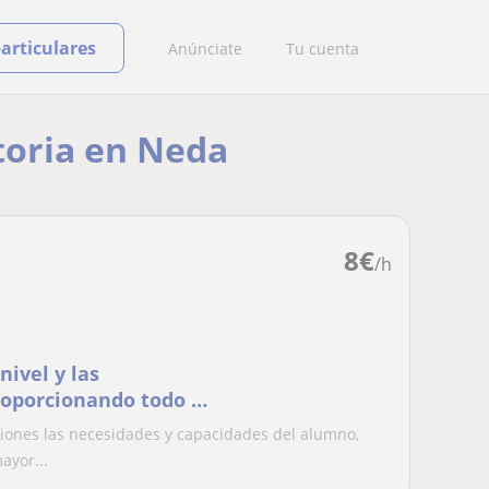
particulares
Anúnciate
Tu cuenta
storia en Neda
8
€
/h
nivel y las
oporcionando todo el
or obtención de
siones las necesidades y capacidades del alumno,
ayor...