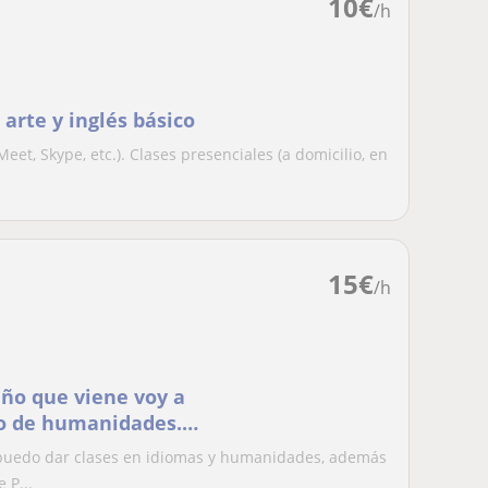
10
€
/h
, arte y inglés básico
et, Skype, etc.). Clases presenciales (a domicilio, en
15
€
/h
 año que viene voy a
do de humanidades.
 puedo dar clases en idiomas y humanidades, además
 P...