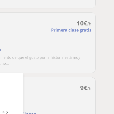
10
€
/h
Primera clase gratis
a
iento de que el gusto por la historia está muy
que...
9
€
/h
ios y