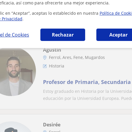
Periodista con foco especial en la
eficacia, así como para ofrecerte una mejor experiencia.
amenas y explicativas con difere
lic en “Aceptar”, aceptas lo establecido en nuestra
Política de Cook
Soy Lara, una periodista recién sacada del h
e Privacidad
.
por contar historias. Me gusta acercar lo...
el de Cookies
Rechazar
Aceptar
Agustín
Ferrol, Ares, Fene, Mugardos
Historia
Profesor de Primaria, Secundaria
Estoy graduado en Historia por la Universid
educación por la Universidad Europea. Puedo
Desirée