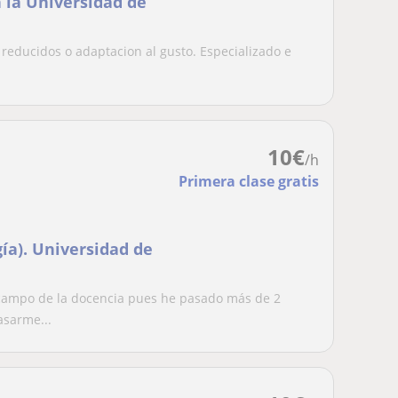
n la Universidad de
reducidos o adaptacion al gusto. Especializado e
10
€
/h
Primera clase gratis
ía). Universidad de
l campo de la docencia pues he pasado más de 2
asarme...