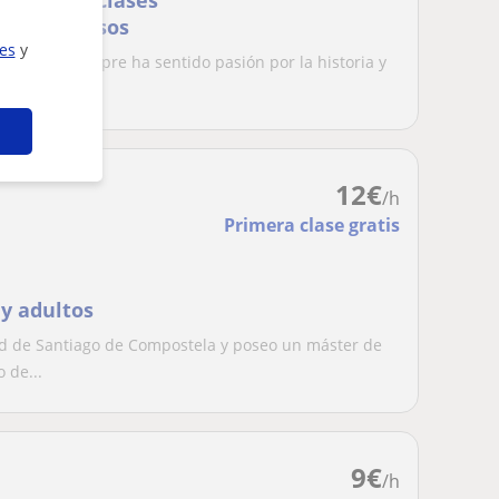
 historia. Clases
ntes recursos
ies
y
orno que siempre ha sentido pasión por la historia y
12
€
/h
Primera clase gratis
 y adultos
ad de Santiago de Compostela y poseo un máster de
 de...
9
€
/h