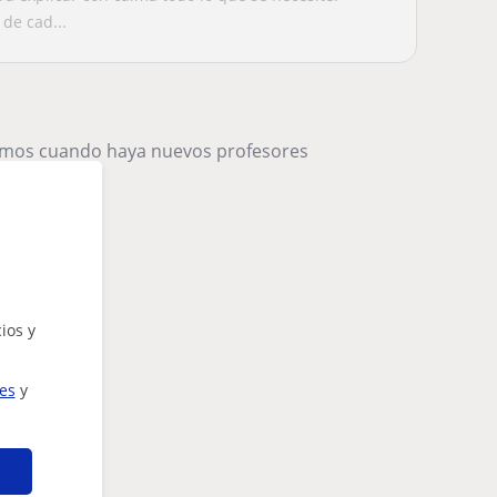
de cad...
remos cuando haya nuevos profesores
ios y
ies
y