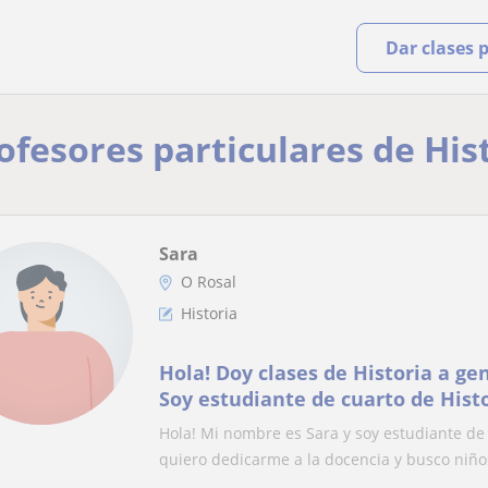
Dar clases 
rofesores particulares de His
Sara
O Rosal
Historia
Hola! Doy clases de Historia a ge
Soy estudiante de cuarto de Histo
Universidade de Santiago de Com
Hola! Mi nombre es Sara y soy estudiante de 
con Matrícula de Honor en Bachi
quiero dedicarme a la docencia y busco niños
la carrera supera el 9.3. Puedo da