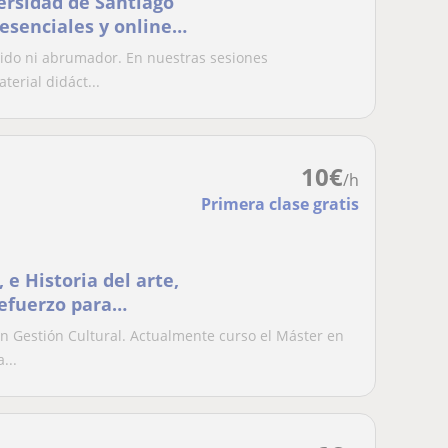
ersidad de Santiago
esenciales y online
rido ni abrumador. En nuestras sesiones
erial didáct...
10
€
/h
Primera clase gratis
 e Historia del arte,
refuerzo para
, y para preparar la
 en Gestión Cultural. Actualmente curso el Máster en
eparación para la
...
del arte