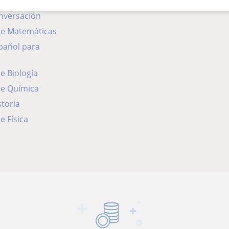
onversación
 de Matemáticas
de Biología
de Química
storia
e Física