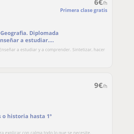
6
€
/h
Primera clase gratis
y Geografia. Diplomada
enseñar a estudiar.
 Enseñar a estudiar y a comprender. Sintetizar, hacer
9
€
/h
 o historia hasta 1º
a explicar con calma todo lo que se necesite.