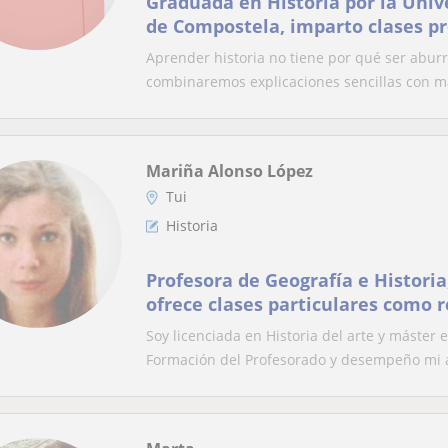
Graduada en Historia por la Univ
de Compostela, imparto clases pr
de humanidades
Aprender historia no tiene por qué ser abur
combinaremos explicaciones sencillas con mat
Mariña Alonso López
Tui
Historia
Profesora de Geografía e Historia,
ofrece clases particulares como 
estudiantes de ESO y Bachillerato
Soy licenciada en Historia del arte y máster
Selectividad. También ofrezco pr
Formación del Profesorado y desempeño mi a
carrera universitaria de Historia 