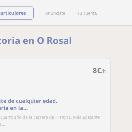
particulares
Anúnciate
Tu cuenta
toria en O Rosal
8
€
/h
nte de cualquier edad.
ria en la
postela. Me gradué
cuarto año de la carrera de Historia. Más adelante
llerato y mi media en
...
r clases en Castell