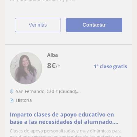
desenvuelvas en el idioma extranjero. ¡Te
espero!
ver más
Contactar
Alba
8
€
/h
1ª clase gratis
San Fernando, Cádiz (Ciudad),...
Historia
Imparto clases de apoyo educativo en
base a las necesidades del alumnado.
Lengua, literatura, historia, geografía e
Clases de apoyo personalizadas y muy dinámicas para
historia del arte. Clases didácticas y
estudiar y concretar los contenidos de las materias de