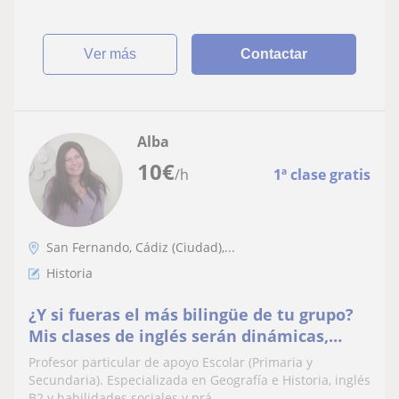
ver más
Contactar
Alba
10
€
/h
1ª clase gratis
San Fernando, Cádiz (Ciudad),...
Historia
¿Y si fueras el más bilingüe de tu grupo?
Mis clases de inglés serán dinámicas,
interactivas y muy participativas para que
Profesor particular de apoyo Escolar (Primaria y
desarrollen tu creatividad y te
Secundaria). Especializada en Geografía e Historia, inglés
B2 y habilidades sociales y prá...