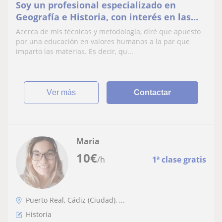
Soy un profesional especializado en
Geografía e Historia, con interés en las
Ciencias Sociales y las Humanidades en
Acerca de mis técnicas y metodología, diré que apuesto
general.
por una educación en valores humanos a la par que
imparto las materias. Es decir, qu...
ver más
Contactar
Maria
10
€
/h
1ª clase gratis
Puerto Real, Cádiz (Ciudad), ...
Historia