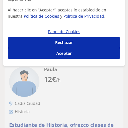
Formación Profesional
Graduada en Máster en Profesorado de Educación
Al hacer clic en “Aceptar”, aceptas lo establecido en
Secundaria Obligatoria. Prácticas en Centro Escolar de la
nuestra
Política de Cookies
y
Política de Privacidad
.
localidad de San Fernando (Cádiz,...
Panel de Cookies
ver más
Contactar
Rechazar
Aceptar
Paula
12
€
/h
Cádiz Ciudad
Historia
Estudiante de Historia, ofrezco clases de