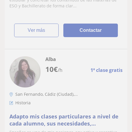
variadas.
ESO y Bachillerato de forma clar...
ver más
Contactar
Alba
10
€
/h
1ª clase gratis
San Fernando, Cádiz (Ciudad),...
Historia
Adapto mis clases particulares a nivel de
cada alumno, sus necesidades,
expectativas y experiencias.