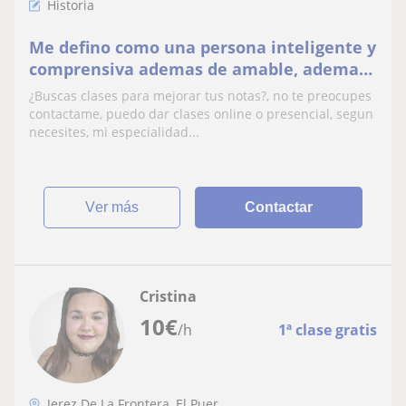
Historia
Me defino como una persona inteligente y
comprensiva ademas de amable, ademas
se manejar con niños de 12 años en
¿Buscas clases para mejorar tus notas?, no te preocupes
adelante
contactame, puedo dar clases online o presencial, segun
necesites, mi especialidad...
ver más
Contactar
Cristina
10
€
/h
1ª clase gratis
Jerez De La Frontera, El Puer...