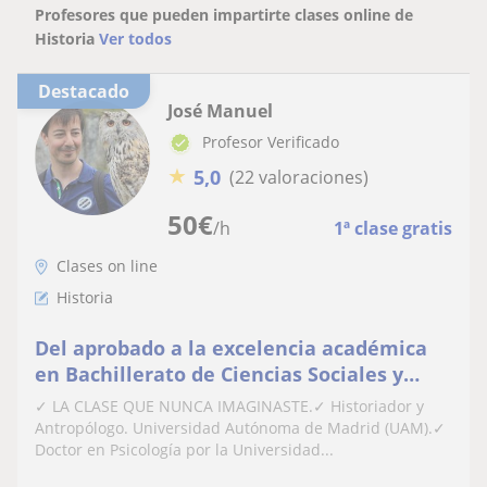
Profesores que pueden impartirte clases online de
Historia
Ver todos
Destacado
José Manuel
Profesor Verificado
★
5,0
(22 valoraciones)
50
€
/h
1ª clase gratis
Clases on line
Historia
Del aprobado a la excelencia académica
en Bachillerato de Ciencias Sociales y
Humanidades | Historiador y Antropólogo
✓ LA CLASE QUE NUNCA IMAGINASTE.✓ Historiador y
| Psicólogo especializado en Educación |
Antropólogo. Universidad Autónoma de Madrid (UAM).✓
💻 Sesiones online
Doctor en Psicología por la Universidad...