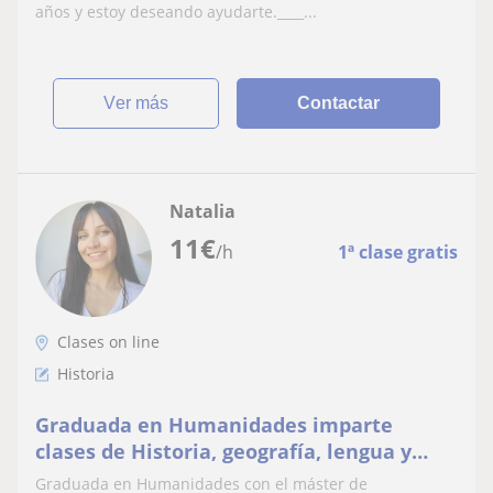
años y estoy deseando ayudarte.____...
ver más
Contactar
Natalia
11
€
/h
1ª clase gratis
Clases on line
Historia
Graduada en Humanidades imparte
clases de Historia, geografía, lengua y
literatura
Graduada en Humanidades con el máster de