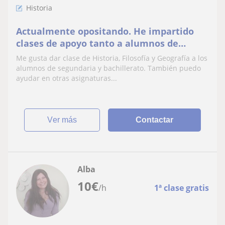
Historia
Actualmente opositando. He impartido
clases de apoyo tanto a alumnos de
primaria como secundaria de manera
Me gusta dar clase de Historia, Filosofía y Geografía a los
independiente con buenos resultados de
alumnos de segundaria y bachillerato. También puedo
mejora. Clases y propuestas dinámicas
ayudar en otras asignaturas...
ver más
Contactar
Alba
10
€
/h
1ª clase gratis