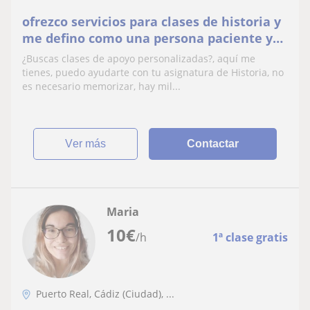
ofrezco servicios para clases de historia y
me defino como una persona paciente y
con experiencia para tratar con
¿Buscas clases de apoyo personalizadas?, aquí me
adolescentes
tienes, puedo ayudarte con tu asignatura de Historia, no
es necesario memorizar, hay mil...
ver más
Contactar
Maria
10
€
/h
1ª clase gratis
Puerto Real, Cádiz (Ciudad), ...