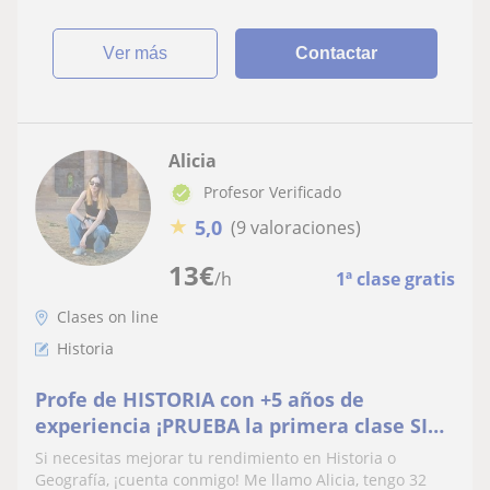
ver más
Contactar
Alicia
Profesor Verificado
★
5,0
(9 valoraciones)
13
€
/h
1ª clase gratis
Clases on line
Historia
Profe de HISTORIA con +5 años de
experiencia ¡PRUEBA la primera clase SIN
COSTE!
Si necesitas mejorar tu rendimiento en Historia o
Geografía, ¡cuenta conmigo! Me llamo Alicia, tengo 32