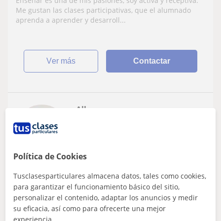
Enseñar es una de mis pasiones, soy activa y receptiva.
Me gustan las clases participativas, que el alumnado
aprenda a aprender y desarroll...
ver más
Contactar
Alba
8
€
/h
1ª clase gratis
Política de Cookies
San Fernando, Cádiz (Ciudad),...
Tusclasesparticulares almacena datos, tales como cookies,
Historia
para garantizar el funcionamiento básico del sitio,
personalizar el contenido, adaptar los anuncios y medir
Profesora de clases particulares de
su eficacia, así como para ofrecerte una mejor
Educación Secundaria, Bachillerato y
experiencia.