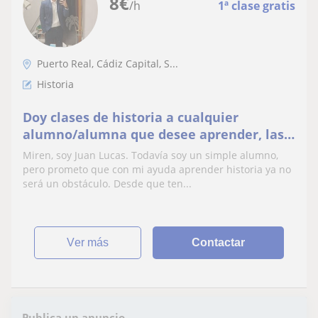
8
€
/h
1ª clase gratis
Puerto Real, Cádiz Capital, S...
Historia
Doy clases de historia a cualquier
alumno/alumna que desee aprender, las
necesite para aprobar porque le cueste u
Miren, soy Juan Lucas. Todavía soy un simple alumno,
otros motivos
pero prometo que con mi ayuda aprender historia ya no
será un obstáculo. Desde que ten...
ver más
Contactar
Publica un anuncio