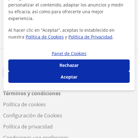
personalizar el contenido, adaptar los anuncios y medir
Clases de Francés
Profesores de Biología
su eficacia, así como para ofrecerte una mejor
Apoyo escolar para ESO
Profesores de Química
experiencia.
Apoyo escolar
Clases de Historia
Al hacer clic en “Aceptar”, aceptas lo establecido en
Clases de FCE First
Profesores de Física
nuestra
Política de Cookies
y
Política de Privacidad
.
Certificate in English
Panel de Cookies
Rechazar
Aceptar
Términos y condiciones
Política de cookies
Configuración de Cookies
Política de privacidad
Condiciones uso profesores