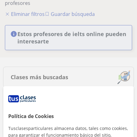
profesores
Eliminar filtros
Guardar búsqueda
Estos profesores de ielts online pueden
interesarte
Clases más buscadas
Apoyo escolar
Universidad
Clases de conversación
Clases de Inglés
Profesores de
Política de Cookies
Matemáticas
Tusclasesparticulares almacena datos, tales como cookies,
Clases de Lengua
Clases de Español para
para garantizar el funcionamiento básico del sitio,
Castellana y Literatura
extranjeros