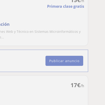
/h
Primera clase gratis
ación
ones Web y Técnico en Sistemas Microinformáticos y
...
Publicar anuncio
17
€
/h