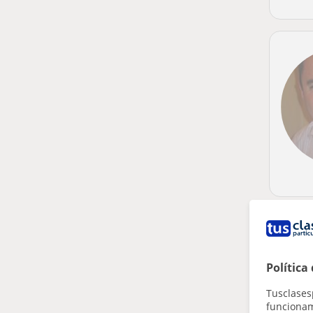
Política
Tusclases
funcionami