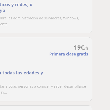
icos y redes, o
gía
obre las administración de servidores, Windows,
enta...
19
€
/h
Primera clase gratis
a todas las edades y
ar a otras personas a conocer y saber desarrollarse
ay...