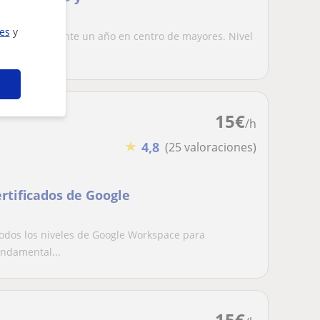
ies
y
 adultos durante un año en centro de mayores. Nivel
a...
15
€
/h
★
4,8
(25 valoraciones)
rtificados de Google
todos los niveles de Google Workspace para
undamental...
15
€