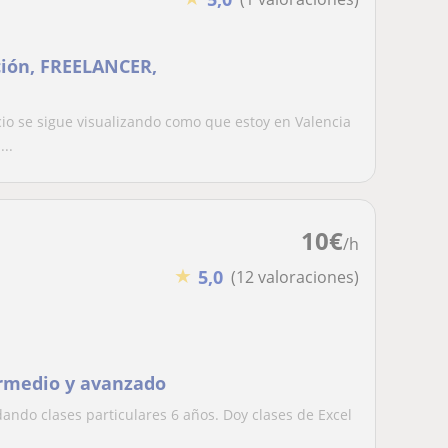
ción, FREELANCER,
o se sigue visualizando como que estoy en Valencia
..
10
€
/h
★
5,0
(12 valoraciones)
termedio y avanzado
ando clases particulares 6 años. Doy clases de Excel