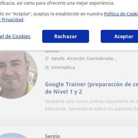
eficacia, así como para ofrecerte una mejor experiencia.
bachillerato
lic en “Aceptar”, aceptas lo establecido en nuestra
Política de Cook
Experiencia como profesora de informática a
e Privacidad
.
básico y medio.Experiencia como profesora p
el de Cookies
Rechazar
Aceptar
David
Getafe, Alcorcón, Fuenlabrada...
Informática
Google Trainer (preparación de ce
de Nivel 1 y 2
Mediante este curso, podrás capacitarte en 
Educación. Aprenderas sobre los aspectos f
Sergio