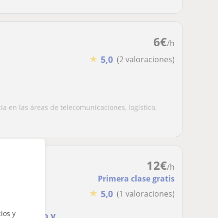
6
€
/h
★
5,0
(2 valoraciones)
a en las áreas de telecomunicaciones, logística,
12
€
/h
Primera clase gratis
★
5,0
(1 valoraciones)
ios y
imaria, eso y