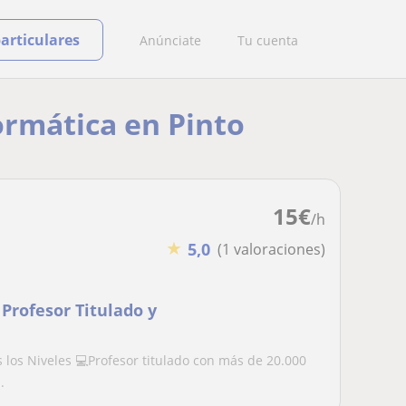
particulares
Anúnciate
Tu cuenta
formática en Pinto
15
€
/h
★
5,0
(1 valoraciones)
Profesor Titulado y
s los Niveles 💻Profesor titulado con más de 20.000
.