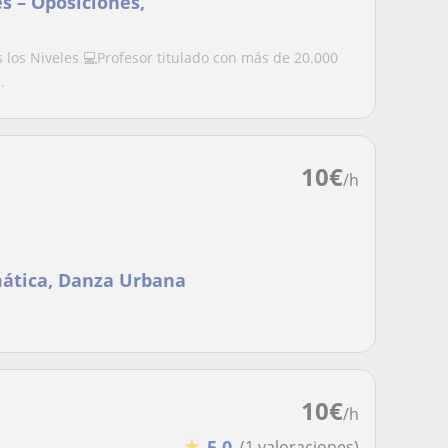
s – Oposiciones,
s los Niveles 💻Profesor titulado con más de 20.000
.
10
€
/h
mática, Danza Urbana
10
€
/h
★
5,0
(1 valoraciones)