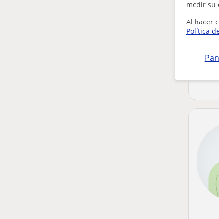
medir su 
Al hacer c
Política d
Pan