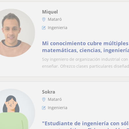
Miquel
Mataró
Ingenieria
Mi conocimiento cubre múltiples
matemáticas, ciencias, ingenier
análisis de datos, y mucho más.
Soy ingeniero de organización industrial co
enseñar. Ofrezco clases particulares diseñad
Sokra
Mataró
Ingenieria
"Estudiante de ingeniería con só