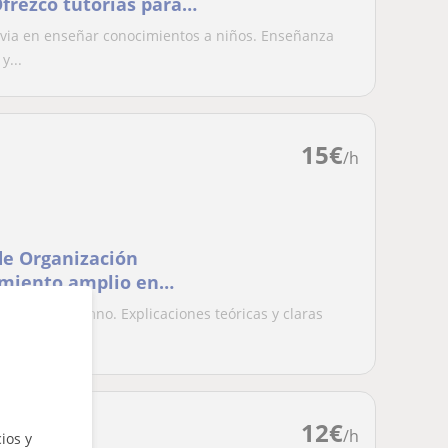
Ofrezco tutorías para
evia en enseñar conocimientos a niños. Enseñanza
y...
15
€
/h
de Organización
imiento amplio en
 de cada alumno. Explicaciones teóricas y claras
..
12
€
/h
ios y