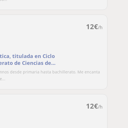
12
€
/h
ica, titulada en Ciclo
erato de Ciencias de
umnos desde primaria hasta bachillerato. Me encanta
...
12
€
/h