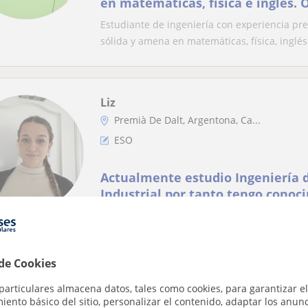
en matemáticas, física e inglés. 
asignaturas de la ESO.
Estudiante de ingeniería con experiencia pr
sólida y amena en matemáticas, física, inglés 
Liz
Premià De Dalt, Argentona, Ca...
ESO
Actualmente estudio Ingeniería 
Industrial por tanto tengo conoc
matemáticas y física
Clases personalizadas y adaptadas a el ritmo
apoyadas con ejercicios prácticos, los cuales.
 de Cookies
particulares almacena datos, tales como cookies, para garantizar el
Danna Isabella
ento básico del sitio, personalizar el contenido, adaptar los anunc