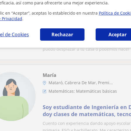
Premià De Mar, Premià De Dalt...
eficacia, así como para ofrecerte una mejor experiencia.
Matemáticas: Matemáticas básicas
lic en “Aceptar”, aceptas lo establecido en nuestra
Política de Cook
e Privacidad
.
Estudiante de ingeniería químic
bachillerato de 8,5. Mi especialid
el de Cookies
Rechazar
Aceptar
matemáticas y la química.
Tengo experiencia dando clases de matemátic
puedo desplazar a tu casa o podemos hacer c
María
Mataró, Cabrera De Mar, Premi...
Matemáticas: Matemáticas básicas
Soy estudiante de Ingeniería en D
doy clases de matemáticas, tecnol
primaria, ESO y bachi.
Cuento con experiencia dando apoyo escolar 
primaria, ESO y bachillerato. Me caracterizo p