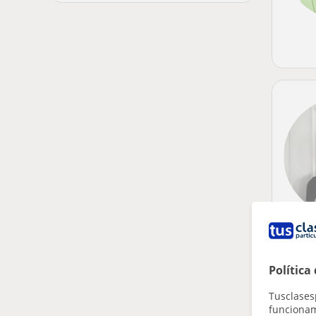
Política
Tusclases
funcionami