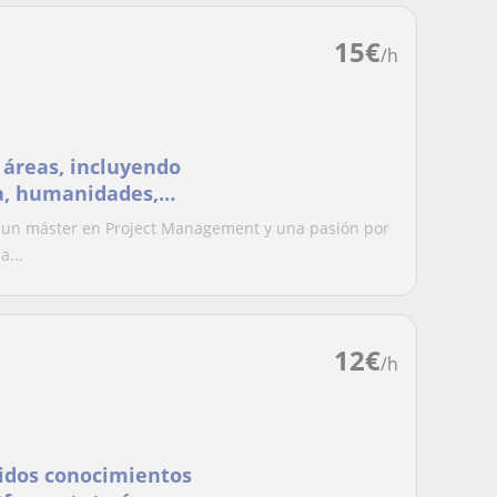
15
€
/h
 áreas, incluyendo
ía, humanidades,
n un máster en Project Management y una pasión por
a...
12
€
/h
lidos conocimientos