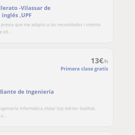
llerato -Vilassar de
 inglés ,UPF
 previa que me adapto a las necesidades i intento
ell...
13
€
/h
Primera clase gratis
iante de Ingeniería
geniería Informática ¡Hola! Soy Adrien Soalhat,
o...