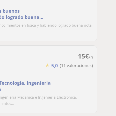
on buenos
ndo logrado buena
d
onocimientos en física y habiendo logrado buena nota
15
€
/h
★
5,0
(11 valoraciones)
Tecnología, Ingenieria
a
Ingeniería Mecánica e Ingeniería Electrónica.
entos...