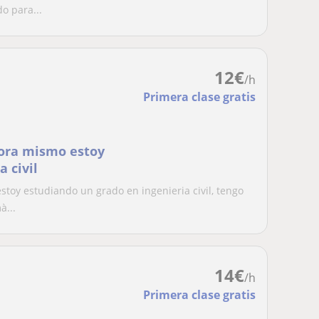
o para...
12
€
/h
Primera clase gratis
hora mismo estoy
 civil
toy estudiando un grado en ingenieria civil, tengo
à...
14
€
/h
Primera clase gratis