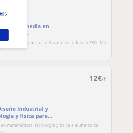
ies
y
a con una media en
ad son las
as, física y química a niños que estudian la ESO. Me
...
12
€
/h
iseño Industrial y
ogía y física para
en matemáticas, tecnología y física a alumnos de
o...