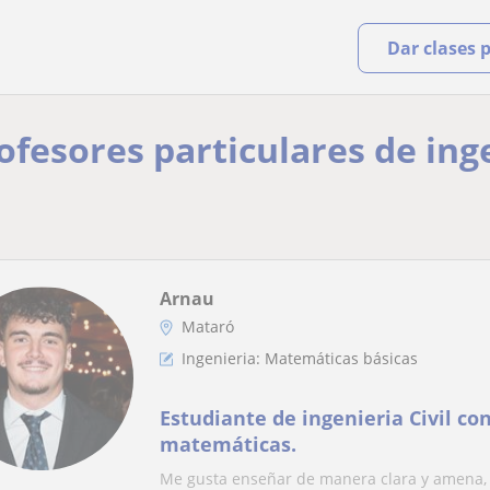
Dar clases 
rofesores particulares de in
Arnau
Mataró
Ingenieria: Matemáticas básicas
Estudiante de ingenieria Civil co
matemáticas.
Me gusta enseñar de manera clara y amena, 