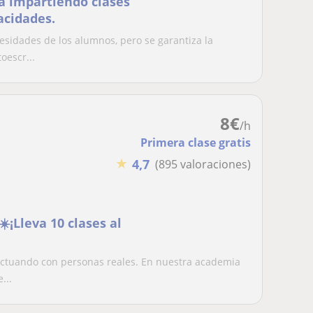
a impartiendo clases
acidades.
esidades de los alumnos, pero se garantiza la
oescr...
8
€
/h
Primera clase gratis
★
4,7
(895 valoraciones)
☀️¡Lleva 10 clases al
actuando con personas reales. En nuestra academia
...