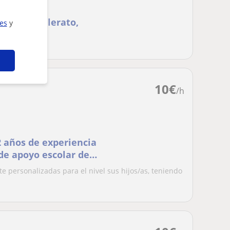
ESO, Bachillerato,
ies
y
10
€
/h
 años de experiencia
de apoyo escolar de
 inglesa.
e personalizadas para el nivel sus hijos/as, teniendo