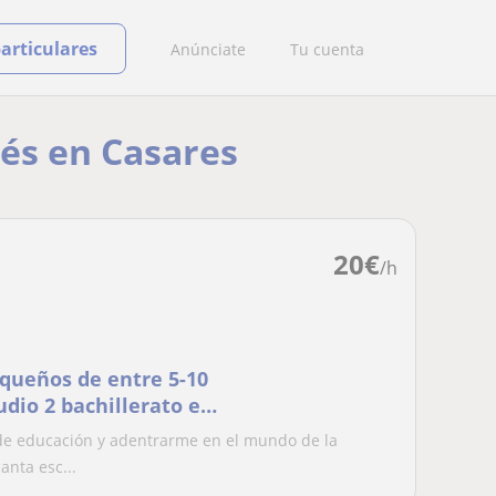
particulares
Anúnciate
Tu cuenta
lés en Casares
20
€
/h
equeños de entre 5-10
udio 2 bachillerato en
a de educación y adentrarme en el mundo de la
nta esc...