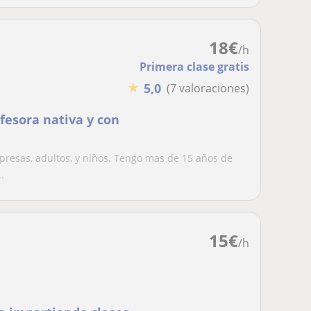
18
€
/h
Primera clase gratis
★
5,0
(7 valoraciones)
ofesora nativa y con
mpresas, adultos, y niños. Tengo mas de 15 años de
.
15
€
/h