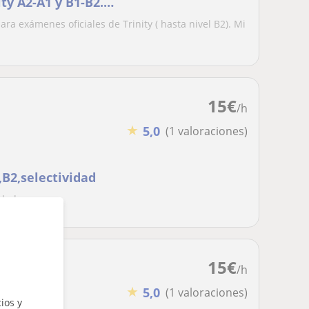
ty A2-A1 y B1-B2.
xperiencia
ara exámenes oficiales de Trinity ( hasta nivel B2). Mi
 ( público y privado)
15
€
/h
★
5,0
(1 valoraciones)
,B2,selectividad
idad.
15
€
/h
★
5,0
(1 valoraciones)
ios y