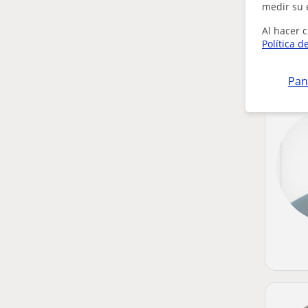
medir su 
Al hacer c
Política d
Pan