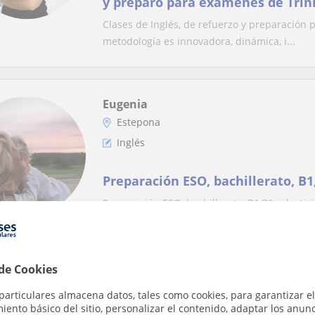
y preparo para exámenes de Trini
Docente con más de 10 años de e
Clases de Inglés, de refuerzo y preparación p
demostrable en todos los sectores
metodología es innovadora, dinámica, i...
Eugenia
Estepona
Inglés
Preparación ESO, bachillerato, B1
Preparación ESO, bachillerato, B1,B2,selectiv
Eugenia
 de Cookies
Estepona
particulares almacena datos, tales como cookies, para garantizar el
Inglés
ento básico del sitio, personalizar el contenido, adaptar los anunc