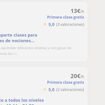
13
€
/h
Primera clase gratis
★
5,0
(3 valoraciones)
mparte clases para
des de nociones
n aprender diferentes idiomas y con ganas de
nos les s...
20
€
/h
Primera clase gratis
★
5,0
(2 valoraciones)
zo a todos los niveles