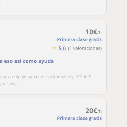
..
10
€
/h
Primera clase gratis
★
5,0
(1 valoraciones)
la eso asi como ayuda
 para compaginar con mis estudios soy el 2 de 8
has ex...
20
€
/h
Primera clase gratis