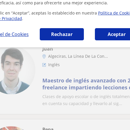
eficacia, así como para ofrecerte una mejor experiencia.
Se dan clases particulares, nivel 
lic en “Aceptar”, aceptas lo establecido en nuestra
Política de Cook
e Privacidad
.
preparación selectividad, B1, B2
el de Cookies
Rechazar
Aceptar
Juan
Algeciras, La Línea De La Con...
Inglés
Maestro de inglés avanzado con 2
freelance impartiendo lecciones 
Educación Primaria o de la lengua
Clases de apoyo escolar o de inglés totalment
en cuenta su capacidad y llevarlo al sig...
Pepa