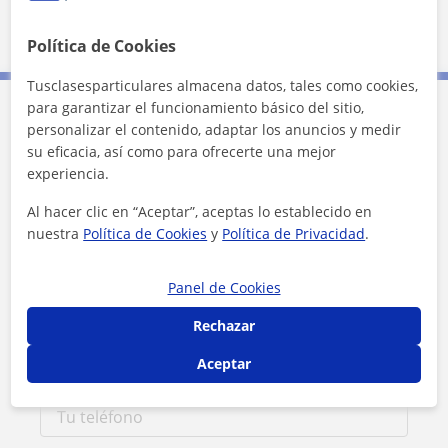
Política de Cookies
Tusclasesparticulares almacena datos, tales como cookies,
para garantizar el funcionamiento básico del sitio,
Contacta con Rianna
personalizar el contenido, adaptar los anuncios y medir
su eficacia, así como para ofrecerte una mejor
experiencia.
Tarifa
18
€/h
Al hacer clic en “Aceptar”, aceptas lo establecido en
nuestra
Política de Cookies
y
Política de Privacidad
.
1ª clase gratis
Panel de Cookies
Rechazar
Aceptar