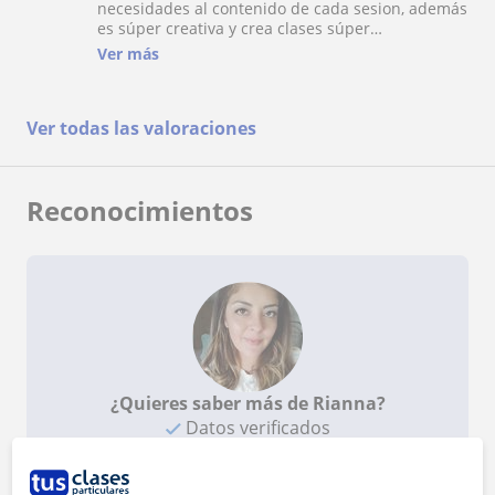
necesidades al contenido de cada sesion, además
es súper creativa y crea clases súper
entretenidas, no solo eso, si no que encima es
Ver más
encantadora a nivel personal. Estoy aprendiendo
un montón de una manera súper divertida. Es la
mejor ??
Ver todas las valoraciones
Reconocimientos
¿Quieres saber más de Rianna?
Datos verificados
★
★
★
★
★
7 valoraciones
Ver perfil