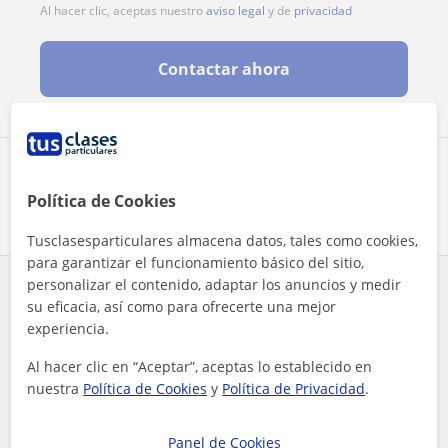
Al hacer clic, aceptas nuestro
aviso legal
y de
privacidad
Contactar ahora
Comparte a este profesor
Política de Cookies
Tusclasesparticulares almacena datos, tales como cookies,
para garantizar el funcionamiento básico del sitio,
personalizar el contenido, adaptar los anuncios y medir
¿Hay algún error en este perfil?
Cuéntanos
su eficacia, así como para ofrecerte una mejor
experiencia.
el inglés más fácil
Tus clases particulares
Inglés
Badajoz
Al hacer clic en “Aceptar”, aceptas lo establecido en
nuestra
Política de Cookies
y
Política de Privacidad
.
Otros profesores de Inglés en Badajoz
que pueden interesarte
Panel de Cookies