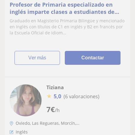
Profesor de Primaria especializado en
inglés imparte clases a estudiantes de
todas las edades
Graduado en Magisterio Primaria Bilingüe y mencionado
en Inglés con títulos de C1 en inglés y B2 en francés por
la Escuela Oficial de Idiom...
ver más
Contactar
Tiziana
★
5,0
(6 valoraciones)
7
€
/h
Oviedo, Las Regueras, Morcín,...
Inglés