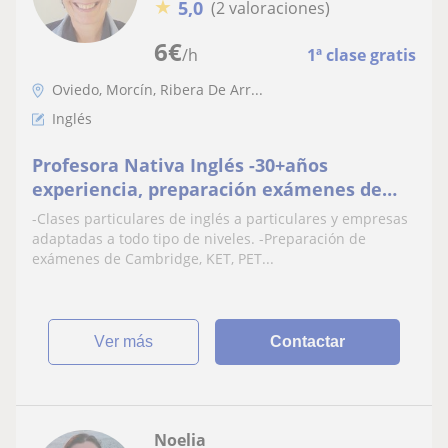
★
5,0
(2 valoraciones)
6
€
/h
1ª clase gratis
Oviedo, Morcín, Ribera De Arr...
Inglés
Profesora Nativa Inglés -30+años
experiencia, preparación exámenes de
Cambridge,conversación
-Clases particulares de inglés a particulares y empresas
adaptadas a todo tipo de niveles. -Preparación de
exámenes de Cambridge, KET, PET...
ver más
Contactar
Noelia