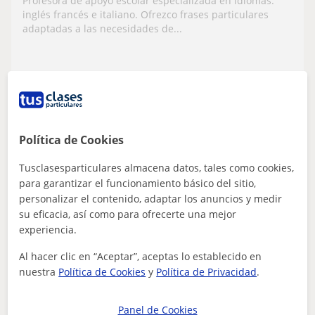
Profesora de apoyo escolar especializada en idiomas:
TAMBIÉN DOY CLASES ONLINE
inglés francés e italiano. Ofrezco frases particulares
adaptadas a las necesidades de...
ver más
Contactar
Política de Cookies
Carmen
Tusclasesparticulares almacena datos, tales como cookies,
11
€
/h
para garantizar el funcionamiento básico del sitio,
personalizar el contenido, adaptar los anuncios y medir
su eficacia, así como para ofrecerte una mejor
experiencia.
Oviedo, Las Regueras, Morcín,...
Al hacer clic en “Aceptar”, aceptas lo establecido en
Inglés
nuestra
Política de Cookies
y
Política de Privacidad
.
Doy clases particulares de inglés y
ciencias para reforzar las clases
Panel de Cookies