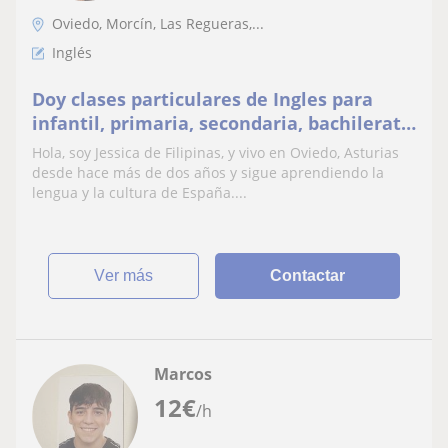
Oviedo, Morcín, Las Regueras,...
Inglés
Doy clases particulares de Ingles para
infantil, primaria, secondaria, bachilerato
y adultos
Hola, soy Jessica de Filipinas, y vivo en Oviedo, Asturias
desde hace más de dos años y sigue aprendiendo la
lengua y la cultura de España....
ver más
Contactar
Marcos
12
€
/h