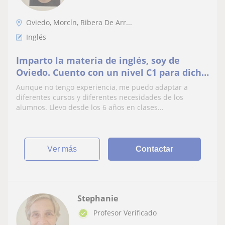
Oviedo, Morcín, Ribera De Arr...
Inglés
Imparto la materia de inglés, soy de
Oviedo. Cuento con un nivel C1 para dicho
idioma. Me puedo adaptar a diferentes
Aunque no tengo experiencia, me puedo adaptar a
cursos.
diferentes cursos y diferentes necesidades de los
alumnos. Llevo desde los 6 años en clases...
ver más
Contactar
Stephanie
Profesor Verificado