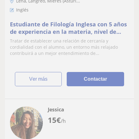
Lena, Langreo, Mieres (Asturi...
Inglés
Estudiante de Filología Inglesa con 5 años
de experiencia en la materia, nivel de
dominio avanzado (B2), online
Tratar de establecer una relación de cercanía y
principalmente
cordialidad con el alumno, un entorno más relajado
contribuirá a un mejor entendimiento de...
ver más
Contactar
Jessica
15
€
/h