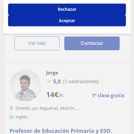
Graduada en bachillerato, en el ciclo formativo superior
Rechazar
salud ambiental y estudiante de industria alimentaria.
Además, cuento con el certi...
Aceptar
ver más
Contactar
Jorge
★
5,0
(1 valoraciones)
14
€
/h
1ª clase gratis
Oviedo, Las Regueras, Morcín,...
Inglés
Profesor de Educación Primaria y ESO.