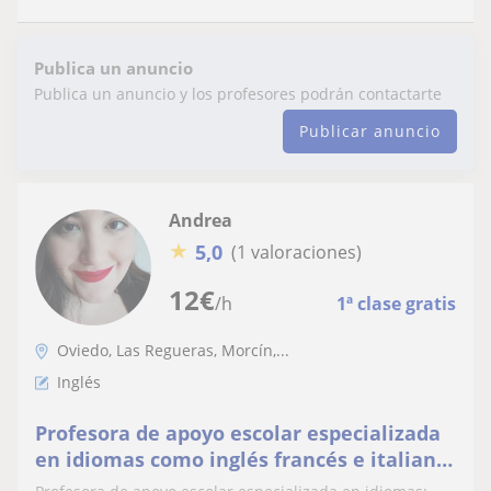
Publica un anuncio
Publica un anuncio y los profesores podrán contactarte
Publicar anuncio
Andrea
★
5,0
(1 valoraciones)
12
€
/h
1ª clase gratis
Oviedo, Las Regueras, Morcín,...
Inglés
Profesora de apoyo escolar especializada
en idiomas como inglés francés e italiano.
También puede dar distintas materias.