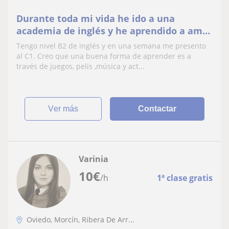
Durante toda mi vida he ido a una
academia de inglés y he aprendido a amar
este idioma y a "estudiarlo" de formas
Tengo nivel B2 de inglés y en una semana me presento
más divertidas
al C1. Creo que una buena forma de aprender es a
través de juegos, pelis ,música y act...
ver más
Contactar
Varinia
10
€
/h
1ª clase gratis
Oviedo, Morcín, Ribera De Arr...