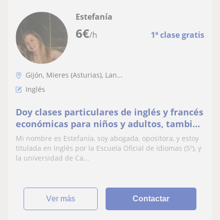
Estefanía
6
€
/h
1ª clase gratis
Gijón, Mieres (Asturias), Lan...
Inglés
Doy clases particulares de inglés y francés
económicas para niños y adultos, también
lengua o derecho
Mi nombre es Estefanía, soy abogada, opositora, y estoy
titulada en Inglés por la Escuela Oficial de Idiomas (5º), y
la universidad de Ca...
ver más
Contactar