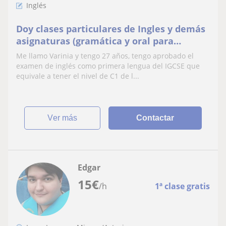
Inglés
Doy clases particulares de Ingles y demás
asignaturas (gramática y oral para
pronunciación)
Me llamo Varinia y tengo 27 años, tengo aprobado el
examen de inglés como primera lengua del IGCSE que
equivale a tener el nivel de C1 de l...
ver más
Contactar
Edgar
15
€
/h
1ª clase gratis