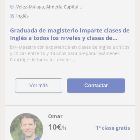
Vélez-Málaga, Almería Capital...
Inglés
Graduada de magisterio imparte clases de
Inglés a todos los niveles y clases de
refuerzo de otras asignaturas hasta 2º
br/>Maestra con experiencia en clases de ingles a chicos
ESO en Retamar y alrededores
y chicas entre 10 y 18 años para preparar exámenes
Cabridge de todos los niveles....
ver más
Contactar
Omar
10
€
/h
1ª clase gratis