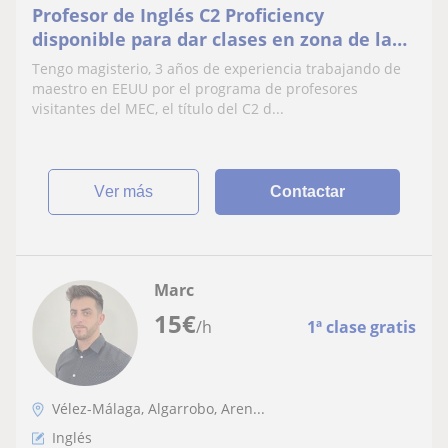
Profesor de Inglés C2 Proficiency
disponible para dar clases en zona de la
Axarquía
Tengo magisterio, 3 años de experiencia trabajando de
maestro en EEUU por el programa de profesores
visitantes del MEC, el título del C2 d...
ver más
Contactar
Marc
15
€
/h
1ª clase gratis
Vélez-Málaga, Algarrobo, Aren...
Inglés