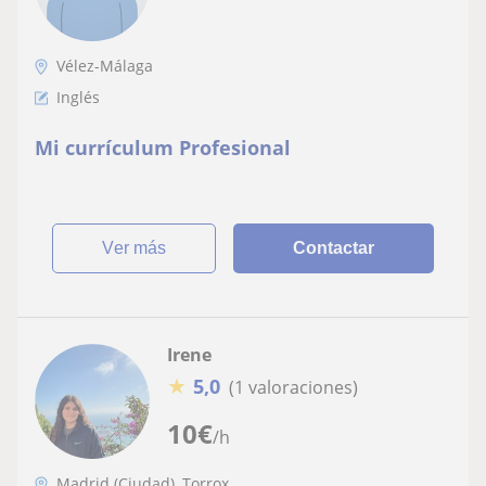
Vélez-Málaga
Inglés
Mi currículum Profesional
ver más
Contactar
Irene
★
5,0
(1 valoraciones)
10
€
/h
Madrid (Ciudad), Torrox