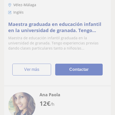
Vélez-Málaga
Inglés
Maestra graduada en educación infantil
en la universidad de granada. Tengo
experiencias previas dando clases
Maestra de educación infantil graduada en la
particulares tanto a niños/as de
universidad de granada. Tengo experiencias previas
educación infantil y primaria, además que
dando clases particulares tanto a niños/as...
abarco todas las áreas educativas. Tengo
el B1 de inglés
ver más
Contactar
Ana Paola
12
€
/h