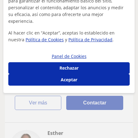
/h
1ª clase gratis
para garantizar el funcionamiento básico del sitio,
personalizar el contenido, adaptar los anuncios y medir
su eficacia, así como para ofrecerte una mejor
experiencia.
Algarrobo
Al hacer clic en “Aceptar”, aceptas lo establecido en
Inglés
nuestra
Política de Cookies
y
Política de Privacidad
.
Profesor de Inglés (Nativo) - Políglota con
Experiencia Multicultural
Panel de Cookies
He enseñado inglés a Chilenos, Brasileños, Colombianos,
Rechazar
Españoles, Chinos, Turcos, Ucranianos, y demás
personas alrededor del mundo. Soy de...
Aceptar
ver más
Contactar
Esther