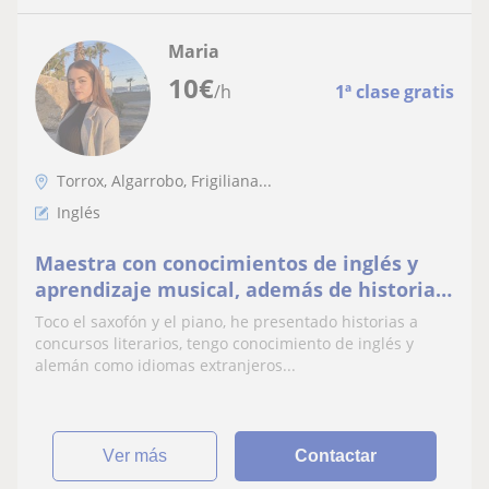
Maria
10
€
/h
1ª clase gratis
Torrox, Algarrobo, Frigiliana...
Inglés
Maestra con conocimientos de inglés y
aprendizaje musical, además de historia y
lengua castellana
Toco el saxofón y el piano, he presentado historias a
concursos literarios, tengo conocimiento de inglés y
alemán como idiomas extranjeros...
ver más
Contactar