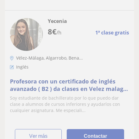
Yecenia
8
€
/h
1ª clase gratis
Vélez-Málaga, Algarrobo, Bena...
Inglés
Profesora con un certificado de inglés
avanzado ( B2 ) da clases en Velez malaga,
Alhama de Granda y alrededores
Soy estudiante de bachillerato por lo que puedo dar
clase a alumnos de cursos inferiores y ayudarlos con
cualquier asignatura. Me especiali...
ver más
Contactar