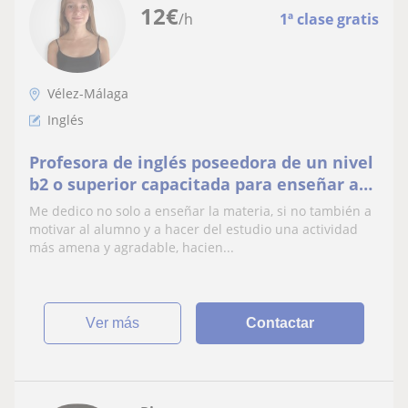
12
€
/h
1ª clase gratis
Vélez-Málaga
Inglés
Profesora de inglés poseedora de un nivel
b2 o superior capacitada para enseñar a
niños de todas las edades
Me dedico no solo a enseñar la materia, si no también a
motivar al alumno y a hacer del estudio una actividad
más amena y agradable, hacien...
ver más
Contactar