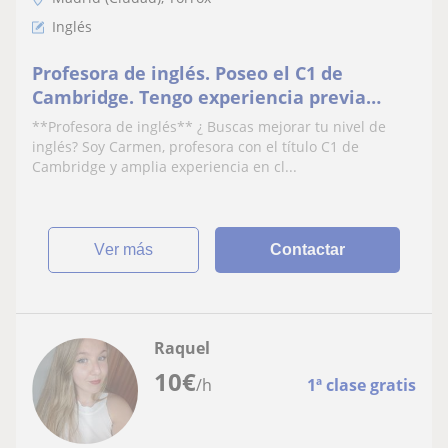
Inglés
Profesora de inglés. Poseo el C1 de
Cambridge. Tengo experiencia previa
dando clases y ofrezco un seguimiento
**Profesora de inglés** ¿ Buscas mejorar tu nivel de
personalizado
inglés? Soy Carmen, profesora con el título C1 de
Cambridge y amplia experiencia en cl...
ver más
Contactar
Raquel
10
€
/h
1ª clase gratis