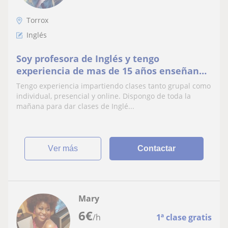
Torrox
Inglés
Soy profesora de Inglés y tengo
experiencia de mas de 15 años enseñando
en diferentes niveles. Soy muy
Tengo experiencia impartiendo clases tanto grupal como
responsable y profesional y me encanta
individual, presencial y online. Dispongo de toda la
enseñar. Doy clases desde primaria hasta
mañana para dar clases de Inglé...
nivel B1, B2 y C1
ver más
Contactar
Mary
6
€
/h
1ª clase gratis