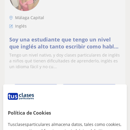
Málaga Capital
Inglés
Soy una estudiante que tengo un nivel
que inglés alto tanto escribir como hablar
porque es mi idioma nativo, doy clases
Tengo un nivel nativo, y doy clases particulares de inglés
particulares de inglés a niños de 3 a 12 es
a niños qué tienen dificultades de aprenderlo, inglés es
decir desde infantil hasta primaria y un
un idioma fácil y no cu...
poco de matemáticas también
ver más
Contactar
Política de Cookies
Thales De Freitas
Tusclasesparticulares almacena datos, tales como cookies,
17
€