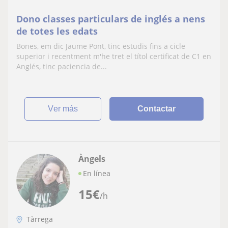
Dono classes particulars de inglés a nens
de totes les edats
Bones, em dic Jaume Pont, tinc estudis fins a cicle
superior i recentment m'he tret el títol certificat de C1 en
Anglés, tinc paciencia de...
ver más
Contactar
Àngels
En línea
15
€
/h
Tàrrega