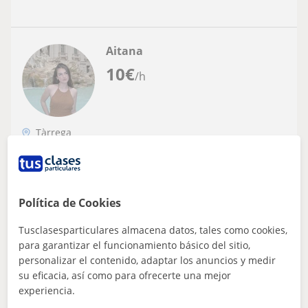
Aitana
10
€
/h
Tàrrega
Inglés
Puedo dar clases de idiomas como
catalán, castellano o inglés para niveles
Política de Cookies
hasta c1
Tengo experiencia haciendo repaso escolar a
Tusclasesparticulares almacena datos, tales como cookies,
compañeros de mi colegio, no pasa nada si necesitas
para garantizar el funcionamiento básico del sitio,
empezar de 0 un idioma, por algun lugar se...
personalizar el contenido, adaptar los anuncios y medir
su eficacia, así como para ofrecerte una mejor
experiencia.
ver más
Contactar