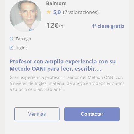
Balmore
★
5,0
(7 valoraciones)
12
€
/h
1ª clase gratis
Tàrrega
Inglés
Ptofesor con amplia experiencia con su
Metodo OANI para leer, escribir,
entender, pensar, hablar Inglés desde la
Gran experiencia profesor creador del Metodo OANI con
primera clase
6 niveles de Inglés, material de apoyo en videos enviados
a tu pc o celular. Hablar E...
ver más
Contactar