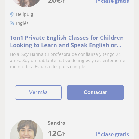
/h
1ª clase gratis
Bellpuig
Inglés
1on1 Private English Classes for Children
Looking to Learn and Speak English or
Take Official Cambridge Exams
Hola, Soy Hanna tu profesora de confianza y tengo 24
años. Soy un hablante nativo de inglés y recientemente
me mudé a España después comple...
ver más
Contactar
Sandra
12
€
/h
1ª clase gratis