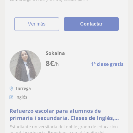
ver más
Contactar
Sokaina
8
€
/h
1ª clase gratis
Tàrrega
Inglés
Refuerzo escolar para alumnos de
primaria i secundaria. Clases de Inglès,
matemáticas, catalán, castellano, historia
Estudiante universitaria del doble grado de educación
y geografia
infantil y primaria. Experiencia en el ámbito del