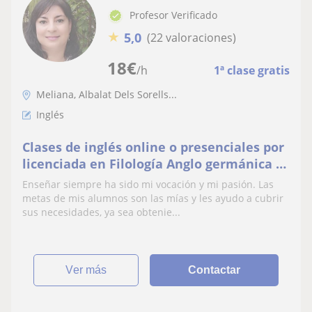
Profesor Verificado
★
5,0
(22 valoraciones)
18
€
/h
1ª clase gratis
Meliana, Albalat Dels Sorells...
Inglés
Clases de inglés online o presenciales por
licenciada en Filología Anglo germánica y
en posesión del CAP. Más de 25 años de
Enseñar siempre ha sido mi vocación y mi pasión. Las
experiencia. Preparación de A2, B1, B2, C1
metas de mis alumnos son las mías y les ayudo a cubrir
y C2. Clases para empresas. Preparación
sus necesidades, ya sea obtenie...
exámenes oficiales Cambridge, PTE, EOI
ver más
Contactar