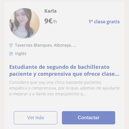
Karla
9
€
/h
1ª clase gratis
Tavernes Blanques, Alboraya, ...
Inglés
Estudiante de segundo de bachillerato
paciente y comprensiva que ofrece clases
de asignaturas humanísticas y economía
Considero que soy una chica bastante paciente,
empática y comprensiva, por lo que, además de ayudarte
a mejorar y a darte ese empujoncito q...
ver más
Contactar