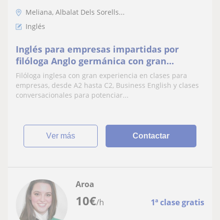
Meliana, Albalat Dels Sorells...
Inglés
Inglés para empresas impartidas por
filóloga Anglo germánica con gran
profesionalidad y más de 25 años de
Filóloga inglesa con gran experiencia en clases para
experiencia. Todos los niveles. Clases
empresas, desde A2 hasta C2, Business English y clases
online o presenciales. Invierte en la
conversacionales para potenciar...
formación de tu equipo
ver más
Contactar
Aroa
10
€
/h
1ª clase gratis