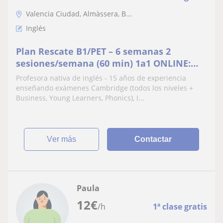
Valencia Ciudad, Almàssera, B...
Inglés
Plan Rescate B1/PET – 6 semanas 2
sesiones/semana (60 min) 1a1 ONLINE:
290 Precio PRESENCIAL: 350 (curso
Profesora nativa de inglés - 15 años de experiencia
completo)
enseñando exámenes Cambridge (todos los niveles +
Business, Young Learners, Phonics), I...
ver más
Contactar
Paula
12
€
/h
1ª clase gratis