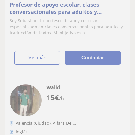
Profesor de apoyo escolar, clases
conversacionales para adultos y
traducción de textos. Modalidad online o
Soy Sebastian, tu profesor de apoyo escolar,
presencial
especializado en clases conversacionales para adultos y
traducción de textos. Mi objetivo es a...
ver más
Contactar
Walid
15
€
/h
Valencia (Ciudad), Alfara Del...
Inglés