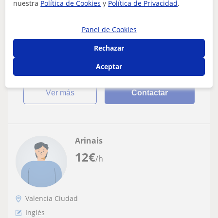
nuestra
Política de Cookies
y
Política de Privacidad
.
Clases particulares de inglés adaptadas al
nivel y objetivos del alumno
Panel de Cookies
5 años dando clases particulares de inglés tanto a niños
como adultos. Cuento con el título del C1 por la Escuela
Rechazar
Oficial de Idiomas y soy...
Aceptar
ver más
Contactar
Arinais
12
€
/h
Valencia Ciudad
Inglés