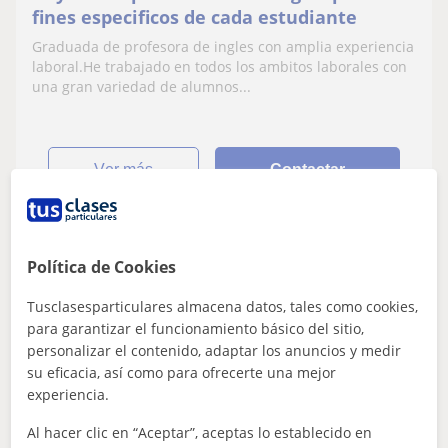
fines especificos de cada estudiante
Graduada de profesora de ingles con amplia experiencia
laboral.He trabajado en todos los ambitos laborales con
una gran variedad de alumnos...
ver más
Contactar
Política de Cookies
Silvia
10
€
/h
1ª clase gratis
Tusclasesparticulares almacena datos, tales como cookies,
para garantizar el funcionamiento básico del sitio,
personalizar el contenido, adaptar los anuncios y medir
su eficacia, así como para ofrecerte una mejor
Moncada, Alfara Del Patriarca...
experiencia.
Inglés
Al hacer clic en “Aceptar”, aceptas lo establecido en