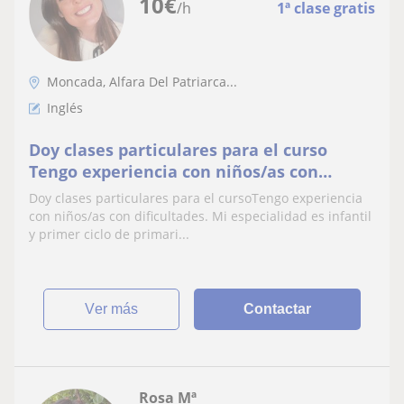
10
€
/h
1ª clase gratis
Moncada, Alfara Del Patriarca...
Inglés
Doy clases particulares para el curso
Tengo experiencia con niños/as con
dificultades. Mi especialidad es infantil y
Doy clases particulares para el cursoTengo experiencia
primer ciclo de primaria (hasta los 8
con niños/as con dificultades. Mi especialidad es infantil
años). Horario de tarde
y primer ciclo de primari...
ver más
Contactar
Rosa Mª