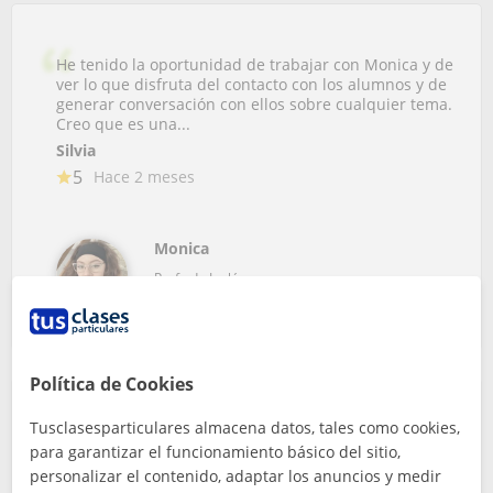
He tenido la oportunidad de trabajar con Monica y de
ver lo que disfruta del contacto con los alumnos y de
generar conversación con ellos sobre cualquier tema.
Creo que es una...
Silvia
5
Hace 2 meses
Monica
Profe de Inglés
Política de Cookies
Tusclasesparticulares almacena datos, tales como cookies,
Excelente!! Gran comunicadora, muy puntual,
para garantizar el funcionamiento básico del sitio,
accesible y colaborativa. Se adapta perfectamente a
personalizar el contenido, adaptar los anuncios y medir
las necesidades propuestas, con buenos materiales y