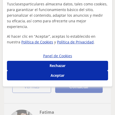
8
€
/h
Tusclasesparticulares almacena datos, tales como cookies,
para garantizar el funcionamiento básico del sitio,
personalizar el contenido, adaptar los anuncios y medir
su eficacia, así como para ofrecerte una mejor
Ciudad Real Capital
experiencia.
Inglés
Al hacer clic en “Aceptar”, aceptas lo establecido en
CLASES PARTICULARES ECONÓMICAS DE
nuestra
Política de Cookies
y
Política de Privacidad
.
INGLES, ITALIANO O FRANCÉS
Hello!Soy Vanessa, estudiante de cuarto de carrera en el
Panel de Cookies
grado de Estudios ingleses y una apasionada de los
Rechazar
idiomas que te ayudara a conseg...
Aceptar
ver más
Contactar
Fatima