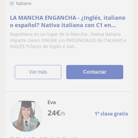
Italiano
LA MANCHA ENGANCHA - ¿Inglés, italiano
o español? Nativa italiana con C1 en
idiomas ofrece CLASES y TRADUCCIONES
Napolitana en un lugar de la Mancha...Nativa italiana
imparte clases ONLINE y/o PRESENCIALES de ITALIANO e
INGLÉS.*Clases de inglés e itali...
ver más
Contactar
Eva
24
€
/h
1ª clase gratis