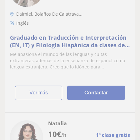
Daimiel, Bolaños De Calatrava...
Inglés
Graduado en Traducción e Interpretación
(EN, IT) y Filología Hispánica da clases de
Inglés, Italiano y Lengua Castellana.
Me apasiona el mundo de las lenguas y cultas
extranjeras, además de la enseñanza de español como
lengua extranjera. Creo que lo idóneo para...
ver más
Contactar
Natalia
10
€
/h
1ª clase gratis