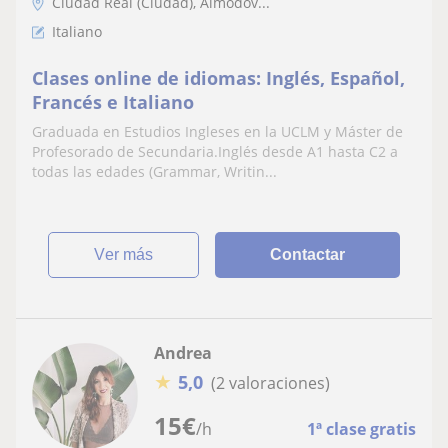
Ciudad Real (Ciudad), Almodóv...
Italiano
Clases online de idiomas: Inglés, Español,
Francés e Italiano
Graduada en Estudios Ingleses en la UCLM y Máster de
Profesorado de Secundaria.Inglés desde A1 hasta C2 a
todas las edades (Grammar, Writin...
ver más
Contactar
Andrea
★
5,0
(2 valoraciones)
15
€
/h
1ª clase gratis