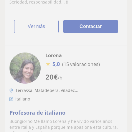
etc
Seriedad, responsabilidad... !!!
ver más
Contactar
Lorena
★
5,0
(15 valoraciones)
20
€
/h
Terrassa, Matadepera, Viladec...
Italiano
Profesora de italiano
Buongiorno!Me llamo Lorena y he vivido varios años
entre Italia y España porque me apasiona esta cultura.