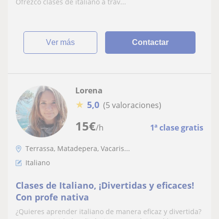
Ofrezco clases de italiano a trav...
ver más
Contactar
Lorena
★
5,0
(5 valoraciones)
15
€
/h
1ª clase gratis
Terrassa, Matadepera, Vacaris...
Italiano
Clases de Italiano, ¡Divertidas y eficaces!
Con profe nativa
¿Quieres aprender italiano de manera eficaz y divertida?