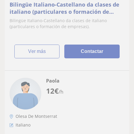
Bilingüe Italiano-Castellano da clases de
italiano (particulares o formación de
empresas)
Bilingüe Italiano-Castellano da clases de italiano
(particulares o formación de empresas).
ver más
Contactar
Paola
12
€
/h
Olesa De Montserrat
Italiano