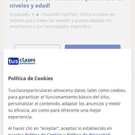
niveles y edad!
Graduado 👨‍🎓 ,ITALIANO NATIVO. Ofrezco clases de
italiano para todas las edades y puedo adaptar mi
enseñanza a tus necesidades específica...
ver más
Contactar
Política de Cookies
Tusclasesparticulares almacena datos, tales como cookies,
Parece que tu búsqueda es bastante especifica
para garantizar el funcionamiento básico del sitio,
Ajusta tu búsqueda para ver más resultados o
personalizar el contenido, adaptar los anuncios y medir
guárdala y te avisaremos cuando haya nuevos
su eficacia, así como para ofrecerte una mejor
profesores
experiencia.
Eliminar filtros
Guardar búsqueda
Al hacer clic en “Aceptar”, aceptas lo establecido en
nuestra
Política de Cookies
y
Política de Privacidad
.