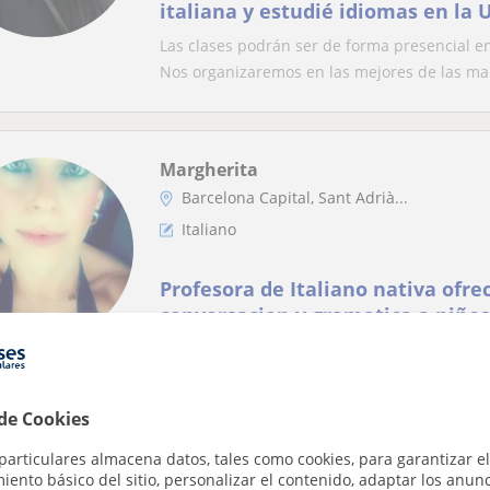
italiana y estudié idiomas en la 
gradué en traducción e interpret
Las clases podrán ser de forma presencial e
italiano para todos los niveles. 
Nos organizaremos en las mejores de las man
y profesionalidad. No estéis en e
Margherita
Barcelona Capital, Sant Adrià...
Italiano
Profesora de Italiano nativa ofre
conversacion y gramatica a niños
Soy una chica italiana de 32 años y imparto 
aprender este maravilloso iodoma. Aparte de
 de Cookies
particulares almacena datos, tales como cookies, para garantizar el
Costanza
ento básico del sitio, personalizar el contenido, adaptar los anunc