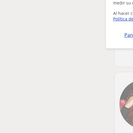
medir su 
Al hacer c
Política d
Pan