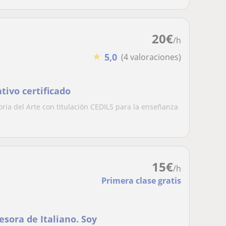
20
€
/h
★
5,0
(4 valoraciones)
tivo certificado
oria del Arte con titulación CEDILS para la enseñanza
15
€
/h
Primera clase gratis
sora de Italiano. Soy