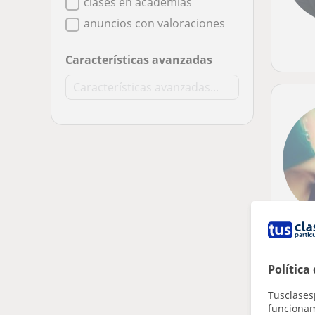
clases en academias
anuncios con valoraciones
Características avanzadas
Política
Tusclases
funcionami