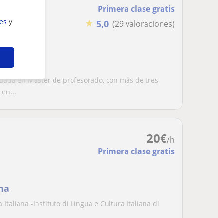
Primera clase gratis
★
ies
y
5,0
(29 valoraciones)
o?
aduada en Máster de profesorado, con más de tres
en...
20
€
/h
Primera clase gratis
ona
taliana -Instituto di Lingua e Cultura Italiana di