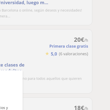
Universidad, luego me
ariado. Doy clases de
n Barcelona o online, según deseos y necesidades!
Aseguro disponibilidad
era...
sc
20
€
/h
Primera clase gratis
★
5,0
(6 valoraciones)
ce clases de
 y adultos
clases de italiano para todos aquellos que quieren
...
18
€
ios y
/h