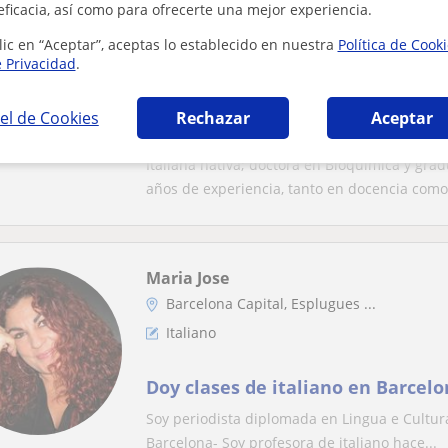
eficacia, así como para ofrecerte una mejor experiencia.
Profesor Verificado
lic en “Aceptar”, aceptas lo establecido en nuestra
Política de Cook
Barcelona Capital, Esplugues ...
e Privacidad
.
Italiano
el de Cookies
Rechazar
Aceptar
Imparare è divertente, sei pront
Italiana nativa; doctora en Bioquímica y gr
años de experiencia, tanto en docencia como 
Maria Jose
Barcelona Capital, Esplugues ...
Italiano
Doy clases de italiano en Barcel
Soy periodista diplomada en Lingua e Cultura I
Barcelona- Soy profesora de italiano hace...