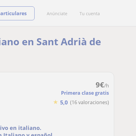
particulares
Anúnciate
Tu cuenta
liano en Sant Adrià de
9
€
/h
Primera clase gratis
★
5,0
(16 valoraciones)
ivo en italiano.
 Italiano y español