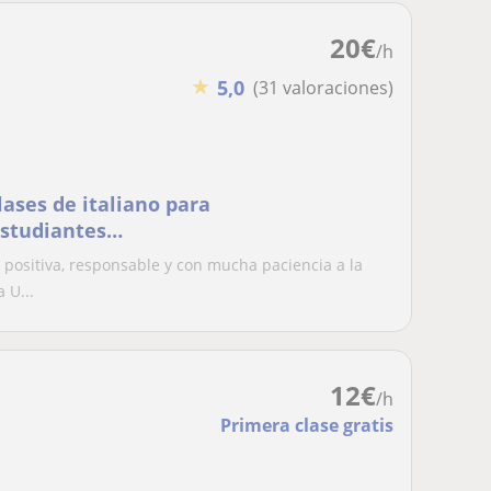
20
€
/h
★
5,0
(31 valoraciones)
lases de italiano para
estudiantes
e empresas!
 positiva, responsable y con mucha paciencia a la
 U...
12
€
/h
Primera clase gratis