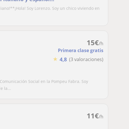
aliano!**¡Hola! Soy Lorenzo. Soy un chico viviendo en
15
€
/h
Primera clase gratis
★
4,8
(3 valoraciones)
n Comunicación Social en la Pompeu Fabra. Soy
 la...
11
€
/h