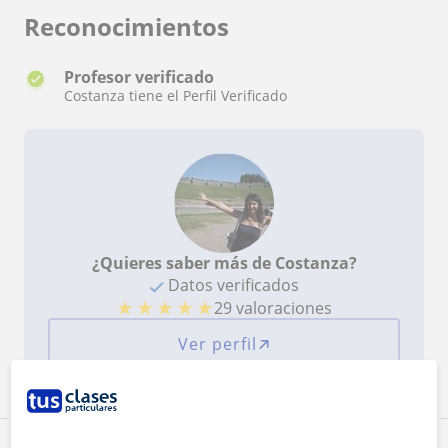
y entretenida. Además, crea un ambiente de
Reconocimientos
aprendizaje acogedor y personalizado, siempre
dispuesta a resolver dudas y ofrece explicaciones
claras. Su entusiasmo por los idiomas y la
Profesor verificado
enseñanza cultural es realmente contagioso, así
Costanza tiene el Perfil Verificado
que, Como estudiante, siempre me sentí
reconocida y motivada a participar. ¡Muchas
gracias por tu ayuda, la paciencia y el tiempo
dedicado!
¿Quieres saber más de Costanza?
Datos verificados
★
★
★
★
★
29 valoraciones
Ver perfil