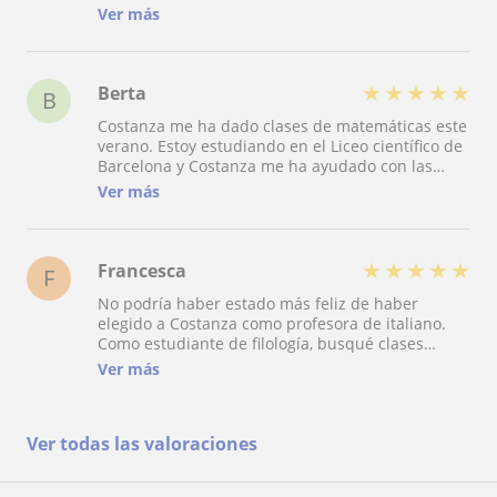
de 7 años puede hablar fluidamente italiano.Mi
Ver más
mujer y yo recomendamos 100% a Costanza
★
★
★
★
★
Berta
B
Costanza me ha dado clases de matemáticas este
verano. Estoy estudiando en el Liceo científico de
Barcelona y Costanza me ha ayudado con las
mates. Sus clases me han servido mucho ya que
Ver más
explica de una manera muy clara y me ayudó a
comprender conceptos que antes me parecían
complicados. A mi nunca se me han dado bien
las mates y gracias a ella y a sus clases he
★
★
★
★
★
Francesca
F
conseguido aprobar mi examen de recuperación.
No podría haber estado más feliz de haber
Es una persona muy paciente y muy amable, y me
elegido a Costanza como profesora de italiano.
ha apoyado mucho desde la primera clase.
Como estudiante de filología, busqué clases
particulares para complementar las de la
Ver más
universidad. Costanza me ayudó a mejorar mis
habilidades en muy poco tiempo y fue de gran
ayuda para superar los exámenes finales. Su
Ver todas las valoraciones
metodología es dinámica e interactiva,
combinando teoría con práctica de manera
equilibrada, haciendo que cada clase sea efectiva