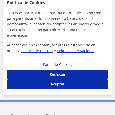
Zona de Costanza
Política de Cookies
Tusclasesparticulares almacena datos, tales como cookies,
Localidades a las que se desplaza para dar clase
para garantizar el funcionamiento básico del sitio,
personalizar el contenido, adaptar los anuncios y medir
Sant Adrià de Besòs
Hospitalet de Llobregat
su eficacia, así como para ofrecerte una mejor
Esplugues de Llobregat
Barcelona (Ciudad)
experiencia.
Al hacer clic en “Aceptar”, aceptas lo establecido en
+
−
nuestra
Política de Cookies
y
Política de Privacidad
.
Panel de Cookies
Rechazar
Aceptar
5 km
3 mi
Leaflet
| ©
OpenStreetMap
contributors