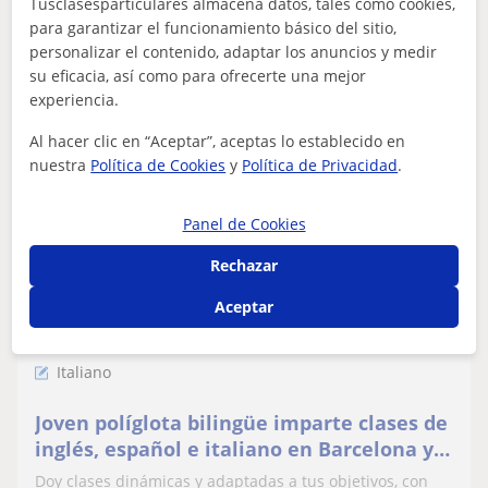
Tusclasesparticulares almacena datos, tales como cookies,
eventos,dirección de teatro en italiano.
para garantizar el funcionamiento básico del sitio,
personalizar el contenido, adaptar los anuncios y medir
su eficacia, así como para ofrecerte una mejor
experiencia.
ver más
Contactar
Al hacer clic en “Aceptar”, aceptas lo establecido en
nuestra
Política de Cookies
y
Política de Privacidad
.
Tristan
Panel de Cookies
14
€
/h
1ª clase gratis
Rechazar
Aceptar
Barcelona (Ciudad), Hospitale...
Italiano
Joven políglota bilingüe imparte clases de
inglés, español e italiano en Barcelona y
online, para personas que quieran
Doy clases dinámicas y adaptadas a tus objetivos, con