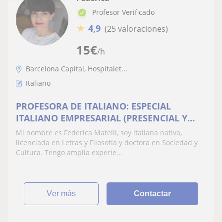
Profesor Verificado
★
4,9
(25 valoraciones)
15
€
/h
Barcelona Capital, Hospitalet...
Italiano
PROFESORA DE ITALIANO: ESPECIAL
ITALIANO EMPRESARIAL (PRESENCIAL Y
ONLINE)
Mi nombre es Federica Matelli, soy italiana nativa,
licenciada en Letras y Filosofía y doctora en Sociedad y
Cultura. Tengo amplia experie...
ver más
Contactar