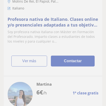
Molins De Rei, El Papiol, Pal...
Italiano
Profesora nativa de Italiano. Clases online
y/o presenciales adaptadas a tus objetivos
y nivel
Soy profesora nativa italiana con Máster en Formación
del Profesorado. Imparto clases a estudiantes de todos
los niveles y para cualquier o...
ver más
Contactar
Martina
6
€
/h
1ª clase gratis