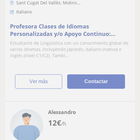
Sant Cugat Del Vallès, Molins...
Italiano
Profesora Clases de Idiomas
Personalizadas y/o Apoyo Continuo:
Inglés, Italiano y Más (Con Formación en
Estudiante de Lingüística con un conocimiento global de
Educación y Lingüística)
varios idiomas, incluyendo japonés, italiano (nativo) e
inglés (nivel C1/C2). Tambi...
ver más
Contactar
Alessandro
12
€
/h