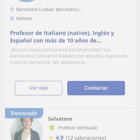
Barcelona Ciudad, Barcelona (...
Italiano
Profesor de Italiano (nativo), Inglés y
Español con más de 10 años de
experiencia. Imparto clases tanto on-line
¿Buscas clases particulares personalizadas? Soy
como presencial.
Alessandro, natural de Nápoles con estudios superiores
y vivo en Barcelona. Me apasiona la...
ver más
Contactar
Destacado
Salvatore
Profesor Verificado
★
4,9
(12 valoraciones)