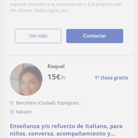
empezar
especial atención a la conversación y a la práctica real
del idioma. Hablo inglés, es...
ver más
Contactar
Raquel
15
€
/h
1ª clase gratis
Barcelona (Ciudad), Esplugues...
Italiano
Enseñanza y/o refuerzo de Italiano, para
niños, conversa, acompañamiento y