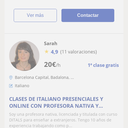
ver más
Contactar
Sarah
★
4,9
(11 valoraciones)
20
€
/h
1ª clase gratis
Barcelona Capital, Badalona, ...
Italiano
CLASES DE ITALIANO PRESENCIALES Y
ONLINE CON PROFESORA NATIVA Y
TITULADA
Soy una profesora nativa, licenciada y titulada con curso
DITALS para enseñar a extranjeros. Tengo 10 años de
experiencia trabajando como p...