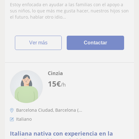
nuevos conocimientos s en italiano!
Estoy enfocada en ayudar a las familias con el apoyo a
sus niños, lo que más me gusta hacer, nuestros hijos son
el futuro, hablar otro idio...
ver más
Contactar
Cinzia
15
€
/h
Barcelona Ciudad, Barcelona (...
Italiano
Italiana nativa con experiencia en la