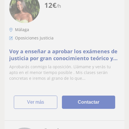
12
€
/h
Málaga
Oposiciones Justicia
Voy a enseñar a aprobar los exámenes de
justicia por gran conocimiento teórico y
práctico de las leyes y derecho sustantivo.
Aprobarás conmigo la oposición. Llámame y verás tu
Aprueba tus exámenes de la universidad
apto en el menor tiempo posible . Mis clases serán
conmigo y sin agobios. Prueba sin
concretas e iremos al grano de lo que...
compromiso
ver más
Contactar