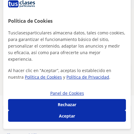
Parece que tu búsqueda es bastante especifica
Política de Cookies
Ajusta tu búsqueda para ver más resultados o
Tusclasesparticulares almacena datos, tales como cookies,
guárdala y te avisaremos cuando haya nuevos
para garantizar el funcionamiento básico del sitio,
profesores
personalizar el contenido, adaptar los anuncios y medir
su eficacia, así como para ofrecerte una mejor
Eliminar filtros
Guardar búsqueda
experiencia.
Al hacer clic en “Aceptar”, aceptas lo establecido en
Estos profesores de oposiciones justicia
nuestra
Política de Cookies
y
Política de Privacidad
.
online pueden interesarte
Panel de Cookies
Rechazar
Principales localidades
Aceptar