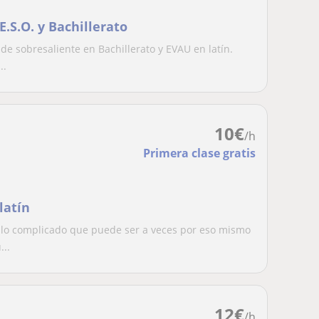
E.S.O. y Bachillerato
de sobresaliente en Bachillerato y EVAU en latín.
..
10
€
/h
Primera clase gratis
latín
se lo complicado que puede ser a veces por eso mismo
...
12
€
/h