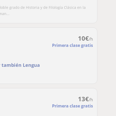
ble grado de Historia y de Filología Clásica en la
man...
10
€
/h
Primera clase gratis
 y también Lengua
13
€
/h
Primera clase gratis