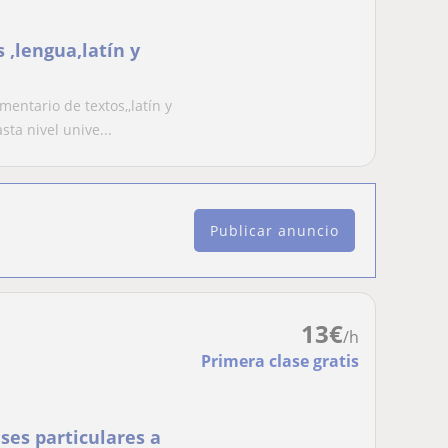
 ,lengua,latín y
mentario de textos,,latín y
asta nivel unive...
Publicar anuncio
13
€
/h
Primera clase gratis
ses particulares a