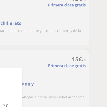
Primera clase gratis
achillerato
aria de historia del arte y estudios clásicos y de la
15
€
/h
Primera clase gratis
gua Castellana y
 Madrid
 de Acceso a la Abogacía por la Universidad Autónoma
...
ios y