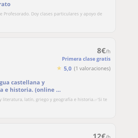
rato
e Profesorado. Doy clases particulares y apoyo de
8
€
/h
Primera clase gratis
★
5,0
(1 valoraciones)
ngua castellana y
ía e historia. (online o
 de movilidad
literatura, latín, griego y geografía e historia.✅Si te
12
€
/h