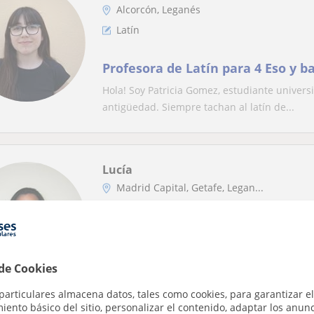
Alcorcón, Leganés
Latín
Profesora de Latín para 4 Eso y b
Hola! Soy Patricia Gomez, estudiante universit
antigüedad. Siempre tachan al latín de...
Lucía
Madrid Capital, Getafe, Legan...
Latín
Clases particulares de Latín, Len
Literatura e Inglés. Carabanchel,
 de Cookies
Abogada en ejercicio. Titulada en el Máster
particulares almacena datos, tales como cookies, para garantizar el
de Madrid, graduada en Derecho y Ciencias P
ento básico del sitio, personalizar el contenido, adaptar los anunc