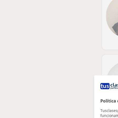
Política
Tusclases
funcionami