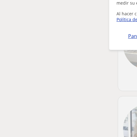
medir su 
Al hacer c
Política d
Pan