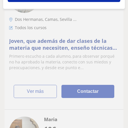
Dos Hermanas, Camas, Sevilla ...
Todos los cursos
Joven, que además de dar clases de la
materia que necesiten, enseño técnicas
de concentración, lectura rápida,
Primero escucho a cada alumno, para observar porqué
organización y memorización del
no ha aprobado la materia, conecto con sus miedos y
contenido y gestión del tiempo
preocupaciones, y desde ese punto e...
ver más
Contactar
Maria