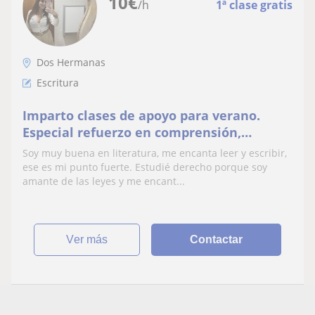
10
€
/h
1ª clase gratis
Dos Hermanas
Escritura
Imparto clases de apoyo para verano.
Especial refuerzo en comprensión,
redacción y lectura
Soy muy buena en literatura, me encanta leer y escribir,
ese es mi punto fuerte. Estudié derecho porque soy
amante de las leyes y me encant...
ver más
Contactar