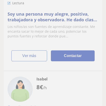
Lectura
Soy una persona muy alegre, positiva,
trabajadora y observadora. He dado clases
a niños de primaria y trabajado con niños
Los niños/as son fuentes de aprendizaje constante. Me
con TEA
encanta sacar lo mejor de cada uno, potenciar los
puntos fuertes y reforzar donde pue...
ver más
Contactar
Isabel
8
€
/h