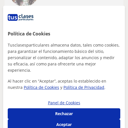
Alcalá De Guadaira
Lectura
Política de Cookies
Doy clases particulares de lectoescritura
para niños y niñas de Educación infantil
Tusclasesparticulares almacena datos, tales como cookies,
Además de las respectivas prácticas de la carrera, llevo
para garantizar el funcionamiento básico del sitio,
dos años dando clases particulares. También he
personalizar el contenido, adaptar los anuncios y medir
trabajado en Escuelas de Verano com...
su eficacia, así como para ofrecerte una mejor
experiencia.
Al hacer clic en “Aceptar”, aceptas lo establecido en
ver más
Contactar
nuestra
Política de Cookies
y
Política de Privacidad
.
Panel de Cookies
Verónica
Rechazar
10
€
/h
1ª clase gratis
Aceptar