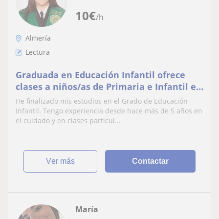
10
€
/h
Almería
Lectura
Graduada en Educación Infantil ofrece
clases a niños/as de Primaria e Infantil en
Motril
He finalizado mis estudios en el Grado de Educación
Infantil. Tengo experiencia desde hace más de 5 años en
el cuidado y en clases particul...
ver más
Contactar
María