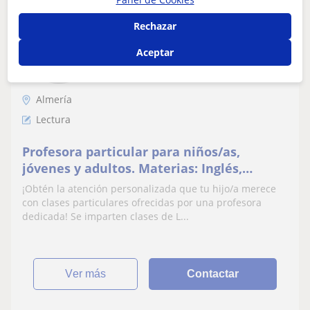
Alejandra
Rechazar
10
€
/h
1ª clase gratis
Aceptar
Almería
Lectura
Profesora particular para niños/as,
jóvenes y adultos. Materias: Inglés,
Lengua (además lectura), Ciencias
¡Obtén la atención personalizada que tu hijo/a merece
sociales, Matemáticas, etc
con clases particulares ofrecidas por una profesora
dedicada! Se imparten clases de L...
ver más
Contactar