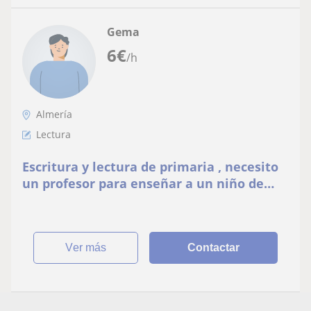
Gema
6
€
/h
Almería
Lectura
Escritura y lectura de primaria , necesito
un profesor para enseñar a un niño de
primaria a leer y escribir y después a
inglés y apoyo, deberá de gustarle los
niños y tener paciencia
ver más
Contactar