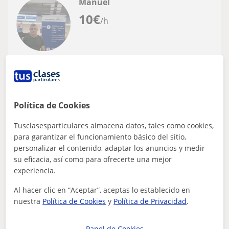
Manuel
10
€
/h
Almería
Lectura
Profesor especialista en la enseñanza de
Política de Cookies
la estritura y lectura a adolescentes y
jóvenes
Tusclasesparticulares almacena datos, tales como cookies,
Soy especialista en la enseñanza de la escritura, he
para garantizar el funcionamiento básico del sitio,
realizado varias investigaciones sobre esta temática y los
personalizar el contenido, adaptar los anuncios y medir
resultados obtenidos están...
su eficacia, así como para ofrecerte una mejor
experiencia.
Al hacer clic en “Aceptar”, aceptas lo establecido en
ver más
Contactar
nuestra
Política de Cookies
y
Política de Privacidad
.
Panel de Cookies