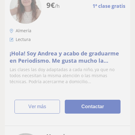
9
€
/h
1ª clase gratis
Almería
Lectura
¡Hola! Soy Andrea y acabo de graduarme
en Periodismo. Me gusta mucho la
enseñanza, tengo bastante paciencia y
Las clases las doy adaptadas a cada niño, ya que no
puedo ayudar en cualquier ámbito
todos necesitan la misma atención o las mismas
relacionado con la escritura y la lectura.
técnicas. Podría acercarme a domicilio...
También me gusta mucho la Historia y la
Historia del Arte.
ver más
Contactar