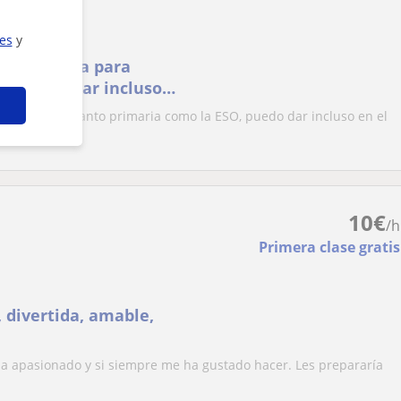
ies
y
 castellana para
O, puedo dar incluso
 para cursos tanto primaria como la ESO, puedo dar incluso en el
10
€
/h
Primera clase gratis
 divertida, amable,
ha apasionado y si siempre me ha gustado hacer. Les prepararía