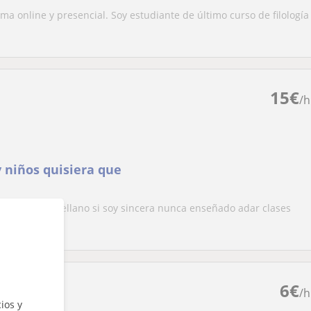
ma online y presencial. Soy estudiante de último curso de filología
15
€
/h
y niños quisiera que
enguaje castellano si soy sincera nunca enseñado adar clases
6
€
/h
ios y