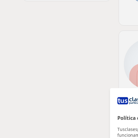
Política
Tusclases
funcionami