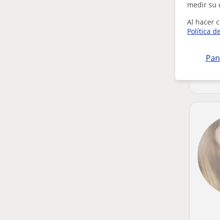
medir su 
Al hacer c
Política d
Pan