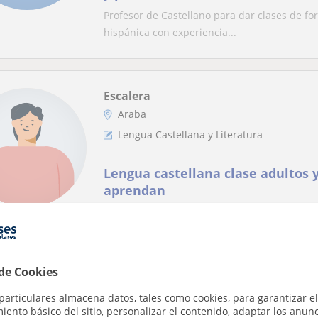
Profesor de Castellano para dar clases de for
hispánica con experiencia...
Escalera
Araba
Lengua Castellana y Literatura
Lengua castellana clase adultos 
aprendan
Me encantaría poder ayudar con enseñanza l
pero sería algo nuevo poder enseñ...
 de Cookies
Asier
particulares almacena datos, tales como cookies, para garantizar el
ento básico del sitio, personalizar el contenido, adaptar los anunc
Araba