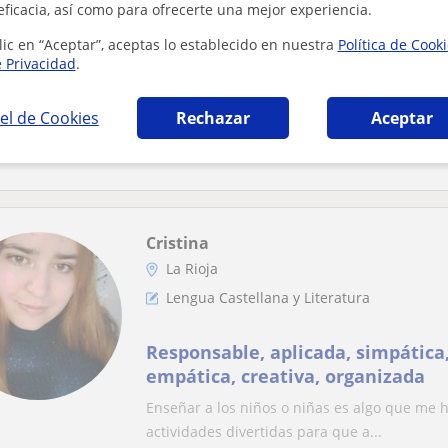
eficacia, así como para ofrecerte una mejor experiencia.
Lengua Castellana y Literatura
lic en “Aceptar”, aceptas lo establecido en nuestra
Política de Cook
e Privacidad
.
Doy clases particulares de lengua
cursos tanto primaria como la ES
el de Cookies
Rechazar
Aceptar
en el verano
Doy clases particulares de lengua castellana
verano.
Cristina
La Rioja
Lengua Castellana y Literatura
Responsable, aplicada, simpática,
empática, creativa, organizada
Enseñar a los niños o niñas es algo que me 
actividades divertidas para que a...