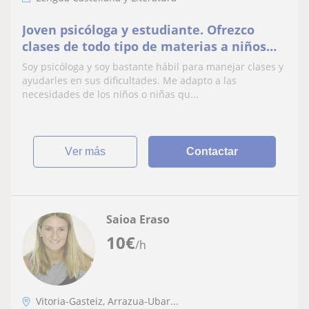
Joven psicóloga y estudiante. Ofrezco
clases de todo tipo de materias a niños
hasta la ESO. Puntos fuertes en lengua,
Soy psicóloga y soy bastante hábil para manejar clases y
matemáticas, euskera y filosofía
ayudarles en sus dificultades. Me adapto a las
necesidades de los niños o niñas qu...
ver más
Contactar
Saioa Eraso
10
€
/h
Vitoria-Gasteiz, Arrazua-Ubar...