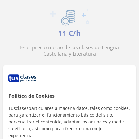
11 €/h
Es el precio medio de las clases de Lengua
Castellana y Literatura
Política de Cookies
<4h
Tusclasesparticulares almacena datos, tales como cookies,
para garantizar el funcionamiento básico del sitio,
Es el tiempo medio de respuesta a las
personalizar el contenido, adaptar los anuncios y medir
solicitudes
su eficacia, así como para ofrecerte una mejor
experiencia.