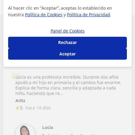
Al hacer clic en “Aceptar”, aceptas lo establecido en
nuestra
Política de Cookies
y
Política de Privacidad
.
Conoce que opinan algunos de los alumnos
Panel de Cookies
de Lengua Castellana y Literatura en
Rechazar
Araba
Aceptar
Lucía es una profesora increíble. Durante dos años
ayudó a mi hijo en primaria y el cambio fue enorme.
Explica de forma clara, sencilla y adaptada a cada
niño, haciendo que re...
Aritz
5
hace 14 días
Lucia