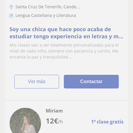
Santa Cruz De Tenerife, Cande...
Lengua Castellana y Literatura
Soy una chica que hace poco acaba de
estudiar tengo experiencia en letras y me
gustaría dar clase ya que me encantan los
Mis clases van a ser totalmente personalizadas para el
niños
nivel de cada niño, siempre con paciencia y cariño. Me
encanta la paz y tranquilidad...
ver más
Contactar
Miriam
12
€
/h
1ª clase gratis