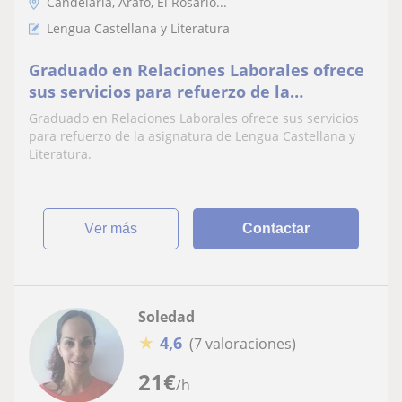
Candelaria, Arafo, El Rosario...
Lengua Castellana y Literatura
Graduado en Relaciones Laborales ofrece
sus servicios para refuerzo de la
asignatura de Lengua Castellana y
Graduado en Relaciones Laborales ofrece sus servicios
Literatura
para refuerzo de la asignatura de Lengua Castellana y
Literatura.
ver más
Contactar
Soledad
★
4,6
(7 valoraciones)
21
€
/h