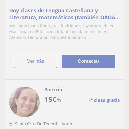
Doy clases de Lengua Castellana y
Literatura, matemáticas (también OAOA),
Ciencias Sociales y Ciencias Naturales
Me llamo Joana Rodríguez Rodríguez, soy graduada en
para Educación Primaria
Maestro/a en Educación Infantil con la mención en
Atención Temprana. Estoy estudiando u...
ver más
Contactar
Patricia
15
€
/h
1ª clase gratis
Santa Cruz De Tenerife, Arafo...