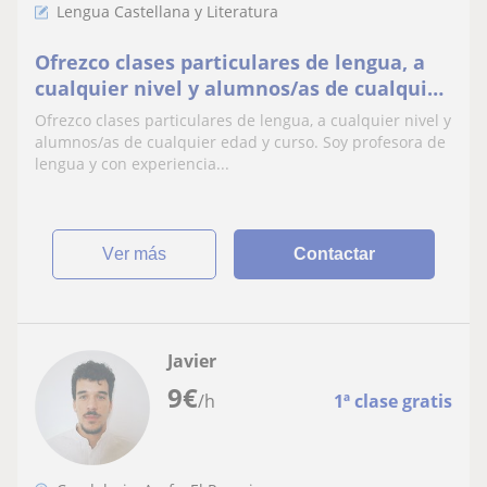
Lengua Castellana y Literatura
Ofrezco clases particulares de lengua, a
cualquier nivel y alumnos/as de cualquier
edad y curso. Soy profesora de lengua y
Ofrezco clases particulares de lengua, a cualquier nivel y
con experiencia previa en clases
alumnos/as de cualquier edad y curso. Soy profesora de
particulares
lengua y con experiencia...
ver más
Contactar
Javier
9
€
/h
1ª clase gratis