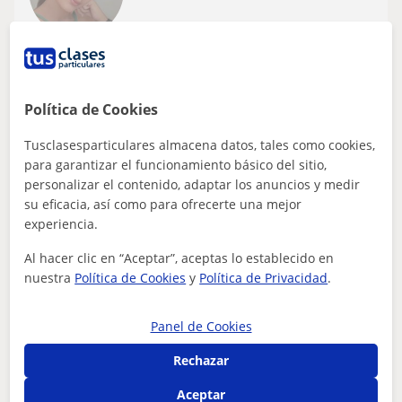
Santa Cruz De Tenerife, Cande...
Lengua Castellana y Literatura
Política de Cookies
Soy estudiante de Magisterio en la
Tusclasesparticulares almacena datos, tales como cookies,
Universidad de La Laguna. Puedo ofrecer
para garantizar el funcionamiento básico del sitio,
clases particulares de lengua,
Mis clases irán dirigidas a alumnos/as de Educación
personalizar el contenido, adaptar los anuncios y medir
matemáticas e inglés.
Infantil y Primaria. Me implico mucho en la enseñanza
su eficacia, así como para ofrecerte una mejor
del alumno/a, donde pondré todo m...
experiencia.
Al hacer clic en “Aceptar”, aceptas lo establecido en
nuestra
Política de Cookies
y
Política de Privacidad
.
ver más
Contactar
Panel de Cookies
Rechazar
Alejandro
Aceptar