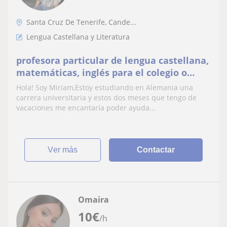
Santa Cruz De Tenerife, Cande...
Lengua Castellana y Literatura
profesora particular de lengua castellana,
matemáticas, inglés para el colegio o
instituto
Hola! Soy Miriam,Estoy estudiando en Alemania una
carrera universitaria y estos dos meses que tengo de
vacaciones me encantaría poder ayuda...
ver más
Contactar
Omaira
10
€
/h