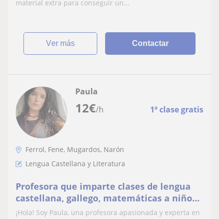
material extra para conseguir un...
ver más
Contactar
Paula
12
€
/h
1ª clase gratis
Ferrol, Fene, Mugardos, Narón
Lengua Castellana y Literatura
Profesora que imparte clases de lengua
castellana, gallego, matemáticas a niños
de primaria y la eso
¡Hola! Soy Paula, una profesora apasionada y experta en