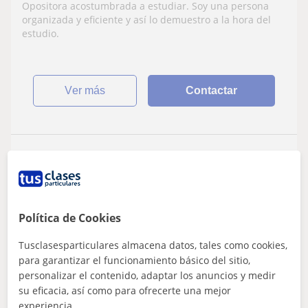
Opositora acostumbrada a estudiar. Soy una persona
organizada y eficiente y así lo demuestro a la hora del
estudio.
ver más
Contactar
Ana
15
€
/h
Política de Cookies
Ferrol, Fene, Mugardos, Narón...
Tusclasesparticulares almacena datos, tales como cookies,
Lengua Castellana y Literatura
para garantizar el funcionamiento básico del sitio,
personalizar el contenido, adaptar los anuncios y medir
Soy profesora de educación primaria con
su eficacia, así como para ofrecerte una mejor
experiencia.
especialidad en educación física. También