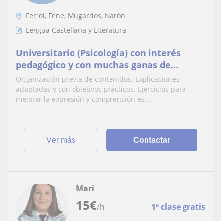
Ferrol, Fene, Mugardos, Narón
Lengua Castellana y Literatura
Universitario (Psicología) con interés
pedagógico y con muchas ganas de
enseñar!
Organización previa de contenidos. Explicaciones
adaptadas y con objetivos prácticos. Ejercicios para
mejorar la expresión y comprensión es...
ver más
Contactar
Mari
15
€
/h
1ª clase gratis