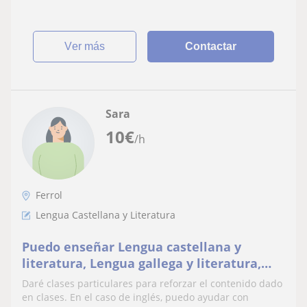
ver más
Contactar
Sara
10
€
/h
Ferrol
Lengua Castellana y Literatura
Puedo enseñar Lengua castellana y
literatura, Lengua gallega y literatura,
matemáticas biología, historia, inglés y
Daré clases particulares para reforzar el contenido dado
religión
en clases. En el caso de inglés, puedo ayudar con