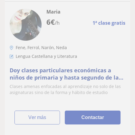
Maria
6
€
/h
1ª clase gratis
Fene, Ferrol, Narón, Neda
Lengua Castellana y Literatura
Doy clases particulares económicas a
niños de primaria y hasta segundo de la
E.S.O. No solo de lengua, también de
Clases amenas enfocadas al aprendizaje no solo de las
conocimiento del medio, sociales
asignaturas sino de la forma y hábito de estudio
ver más
Contactar