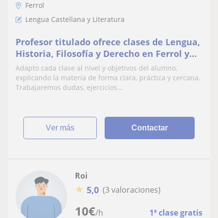
Ferrol
Lengua Castellana y Literatura
Profesor titulado ofrece clases de Lengua,
Historia, Filosofía y Derecho en Ferrol y
también online
Adapto cada clase al nivel y objetivos del alumno,
explicando la materia de forma clara, práctica y cercana.
Trabajaremos dudas, ejercicios...
ver más
Contactar
Roi
★
5,0
(3 valoraciones)
10
€
/h
1ª clase gratis