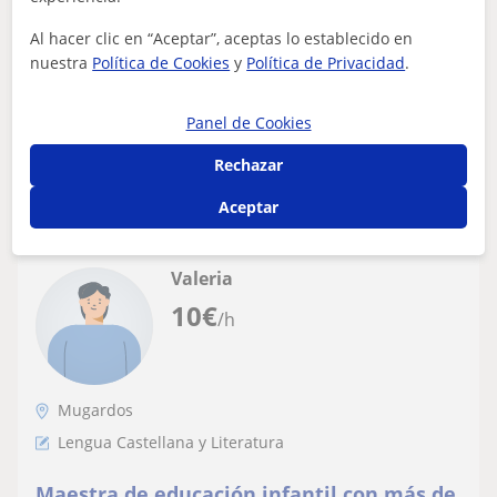
tengo un máster en psicopedagogía.
Cuento con experiencia como monitora de actividades
Al hacer clic en “Aceptar”, aceptas lo establecido en
físico deportivas y recreativas, además de experiencia
nuestra
Política de Cookies
y
Política de Privacidad
.
docente y como psicopedagoga. Te...
Panel de Cookies
Rechazar
ver más
Contactar
Aceptar
Valeria
10
€
/h
Mugardos
Lengua Castellana y Literatura
Maestra de educación infantil con más de