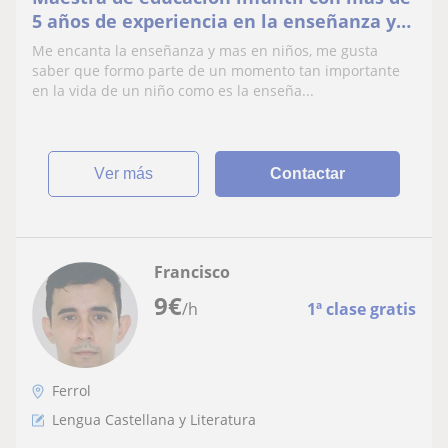
5 años de experiencia en la enseñanza y
cuidado de los peques
Me encanta la enseñanza y mas en niños, me gusta
saber que formo parte de un momento tan importante
en la vida de un niño como es la enseña...
ver más
Contactar
Francisco
9
€
/h
1ª clase gratis
Ferrol
Lengua Castellana y Literatura