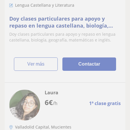
Lengua Castellana y Literatura
Doy clases particulares para apoyo y
repaso en lengua castellana, biología,
geografía, inglés y matemáticas
Doy clases particulares para apoyo y repaso en lengua
castellana, biología, geografía, matemáticas e inglés.
ver más
Contactar
Laura
6
€
/h
1ª clase gratis
Valladolid Capital, Mucientes