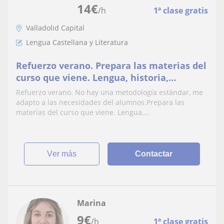
14
€
/h
1ª clase gratis
Valladolid Capital
Lengua Castellana y Literatura
Refuerzo verano. Prepara las materias del
curso que viene. Lengua, historia,
filosofía, técnicas de estudio. Años de
Refuerzo verano. No hay una metodología estándar, me
experiencia
adapto a las necesidades del alumnos.Prepara las
materias del curso que viene. Lengua,...
ver más
Contactar
Marina
9
€
/h
1ª clase gratis