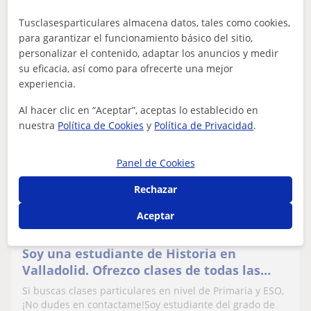
Tusclasesparticulares almacena datos, tales como cookies,
para garantizar el funcionamiento básico del sitio,
ver más
Contactar
personalizar el contenido, adaptar los anuncios y medir
su eficacia, así como para ofrecerte una mejor
experiencia.
Al hacer clic en “Aceptar”, aceptas lo establecido en
Beatriz
nuestra
Política de Cookies
y
Política de Privacidad
.
10
€
/h
Panel de Cookies
Rechazar
Valladolid
Aceptar
Lengua Castellana y Literatura
Soy una estudiante de Historia en
Valladolid. Ofrezco clases de todas las
materias en nivel de Primaria y ESO
Si buscas clases particulares en nivel de Primaria y ESO,
¡No dudes en contactame!Soy estudiante del grado de