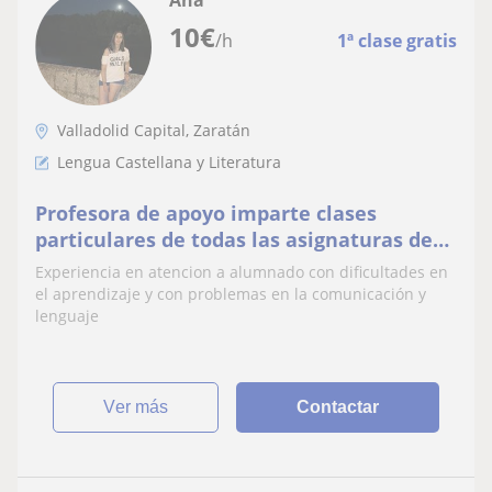
10
€
/h
1ª clase gratis
Valladolid Capital, Zaratán
Lengua Castellana y Literatura
Profesora de apoyo imparte clases
particulares de todas las asignaturas de
educación primaria
Experiencia en atencion a alumnado con dificultades en
el aprendizaje y con problemas en la comunicación y
lenguaje
ver más
Contactar