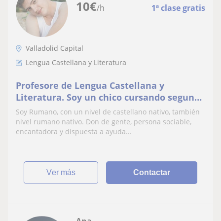
10
€
/h
1ª clase gratis
Valladolid Capital
Lengua Castellana y Literatura
Profesore de Lengua Castellana y
Literatura. Soy un chico cursando segundo
de bachillerato, muy interesado en la
Soy Rumano, con un nivel de castellano nativo, también
asignatura de Lengua Castellana y
nivel rumano nativo. Don de gente, persona sociable,
Literatura, ya que mi futuro se basará en
encantadora y dispuesta a ayuda...
ello, como profe de Lengua Castellana y
Literatura. Muchas ganas d
ver más
Contactar
Ana