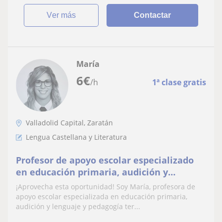
ver más
Contactar
María
6
€
/h
1ª clase gratis
Valladolid Capital, Zaratán
Lengua Castellana y Literatura
Profesor de apoyo escolar especializado
en educación primaria, audición y
lenguaje y pedagogía terapéutica en
¡Aprovecha esta oportunidad! Soy María, profesora de
clases para niños de forma online o
apoyo escolar especializada en educación primaria,
presencial
audición y lenguaje y pedagogía ter...