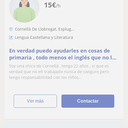
15
€
/h
Cornellà De Llobregat, Esplug...
Lengua Castellana y Literatura
En verdad puedo ayudarles en cosas de
primaria , todo menos el inglés que no lo
entiendo mucho .
Soy una chica de Cornellá , tengo 22 años , si que es
verdad que no eh trabajado nunca de canguro pero
tengo responsabilidad con los niños...
ver más
Contactar