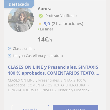
Destacado
Aurora
Profesor Verificado
★
5,0
(21 valoraciones)
En línea
14
€
/h
Clases on line
Lengua Castellana y Literatura
CLASES ON LINE y Presenciales, SINTAXIS
100 % aprobados. COMENTARIOS TEXTO,
LITERATURA...Historia y Filosofía. Asi
CLASES ON LINE y Presenciales, SINTAXIS 100 %
mismo dibujo, Bellas Artes Digital y
aprobados. COMENTARIOS TEXTO, LITERATURA...-
diseño
LENGUA TODOS LOS NIVELES. Historia y Filosofía-...