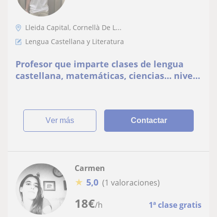
Lleida Capital, Cornellà De L...
Lengua Castellana y Literatura
Profesor que imparte clases de lengua
castellana, matemáticas, ciencias… nivel
primaría y la eso
ver más
Contactar
Carmen
★
5,0
(1 valoraciones)
18
€
/h
1ª clase gratis