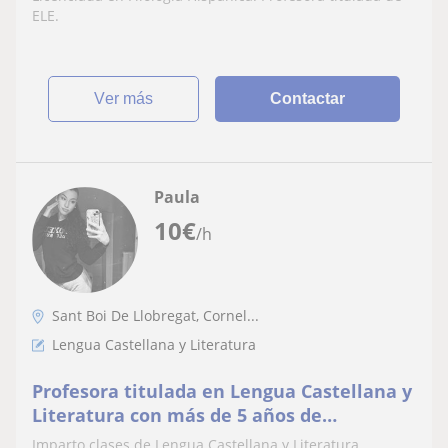
ELE.
ver más
Contactar
Paula
10
€
/h
Sant Boi De Llobregat, Cornel...
Lengua Castellana y Literatura
Profesora titulada en Lengua Castellana y
Literatura con más de 5 años de
experiencia, ofrece clases particulares
Imparto clases de Lengua Castellana y Literatura