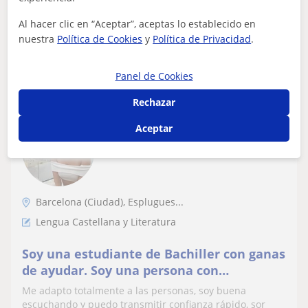
Al hacer clic en “Aceptar”, aceptas lo establecido en
nuestra
Política de Cookies
y
Política de Privacidad
.
ver más
Contactar
Panel de Cookies
Rechazar
Zaira
Aceptar
10
€
/h
1ª clase gratis
Barcelona (Ciudad), Esplugues...
Lengua Castellana y Literatura
Soy una estudiante de Bachiller con ganas
de ayudar. Soy una persona con
amabilidad y paciencia
Me adapto totalmente a las personas, soy buena
escuchando y puedo transmitir confianza rápido, sor