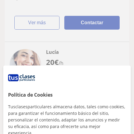
ver más
Contactar
Lucía
20
€
/h
Sant Feliu De Llobregat, Sant...
Política de Cookies
Lengua Castellana y Literatura
Tusclasesparticulares almacena datos, tales como cookies,
Doy clases particulares de Lengua
para garantizar el funcionamiento básico del sitio,
Castellana, Literatura Universal y
personalizar el contenido, adaptar los anuncios y medir
Filosofía
Doy clases particulares de Lengua Castellana, Literatura
su eficacia, así como para ofrecerte una mejor
Universal y Filosofía.
experiencia.