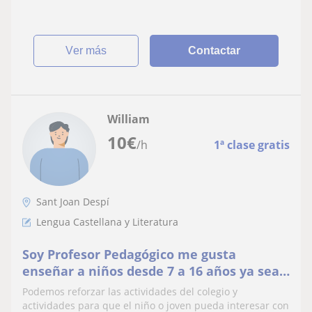
ver más
Contactar
William
10
€
/h
1ª clase gratis
Sant Joan Despí
Lengua Castellana y Literatura
Soy Profesor Pedagógico me gusta
enseñar a niños desde 7 a 16 años ya sea
lengua castellana, matemáticas o física
Podemos reforzar las actividades del colegio y
actividades para que el niño o joven pueda interesar con