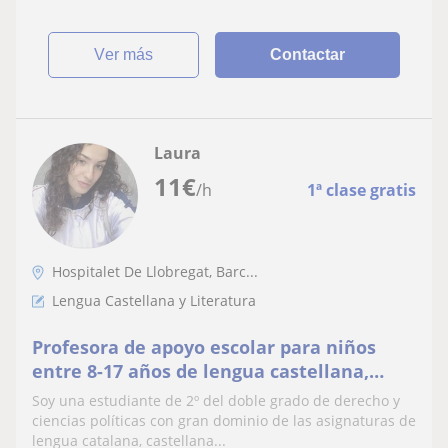
ver más
Contactar
Laura
11
€
/h
1ª clase gratis
Hospitalet De Llobregat, Barc...
Lengua Castellana y Literatura
Profesora de apoyo escolar para niños
entre 8-17 años de lengua castellana,
catalana historia y literatura
Soy una estudiante de 2º del doble grado de derecho y
ciencias políticas con gran dominio de las asignaturas de
lengua catalana, castellana...