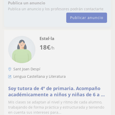
Publica un anuncio
Publica un anuncio y los profesores podrán contactarte
Publicar anuncio
Estel·la
18
€
/h
Sant Joan Despí
Lengua Castellana y Literatura
Soy tutora de 4º de primaria. Acompaño
académicamente a niños y niñas de 6 a 12
años, ayudándolos a mejorar su
Mis clases se adaptan al nivel y ritmo de cada alumno,
confianza.
trabajando de forma práctica y estructurada y teniendo
en cuenta sus intereses para...