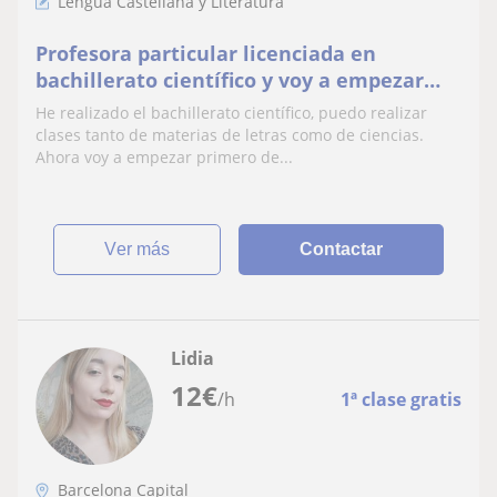
Lengua Castellana y Literatura
Profesora particular licenciada en
bachillerato científico y voy a empezar
ADE y finanzas
He realizado el bachillerato científico, puedo realizar
clases tanto de materias de letras como de ciencias.
Ahora voy a empezar primero de...
ver más
Contactar
Lidia
12
€
/h
1ª clase gratis
Barcelona Capital