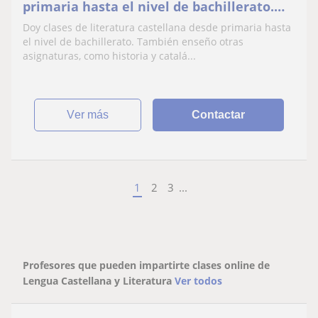
primaria hasta el nivel de bachillerato.
También enseño otras asignaturas, como
Doy clases de literatura castellana desde primaria hasta
historia y catalán. Si el nivel es de
el nivel de bachillerato. También enseño otras
primaria, doy clases de todas las
asignaturas, como historia y catalá...
asignaturas
ver más
Contactar
1
2
3
...
Profesores que pueden impartirte clases online de
Lengua Castellana y Literatura
Ver todos