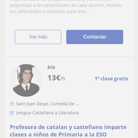
personalizadas
adaptadas a las necesidades de cada alumno. Analizo
sus dificultades y objetivos para dise...
ver más
Contactar
Iris
13
€
/h
1ª clase gratis
Sant Joan Despí, Cornellà De ...
Lengua Castellana y Literatura
Profesora de catalan y castellano imparte
clases a niños de Primaria a la ESO