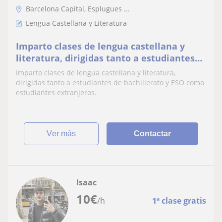
Barcelona Capital, Esplugues ...
Lengua Castellana y Literatura
Imparto clases de lengua castellana y
literatura, dirigidas tanto a estudiantes
de bachillerato y ESO como estudiantes
Imparto clases de lengua castellana y literatura,
extranjeros
dirigidas tanto a estudiantes de bachillerato y ESO como
estudiantes extranjeros.
ver más
Contactar
Isaac
10
€
/h
1ª clase gratis