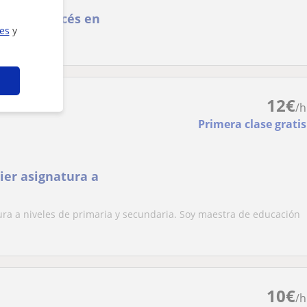
glés y francés en
ies
y
12
€
/h
Primera clase gratis
ier asignatura a
ura a niveles de primaria y secundaria. Soy maestra de educación
10
€
/h