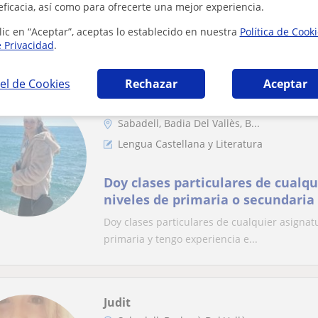
eficacia, así como para ofrecerte una mejor experiencia.
Doy clases de lengua, historia, in
lic en “Aceptar”, aceptas lo establecido en nuestra
Política de Cook
Sabadell y alrededores
e Privacidad
.
el de Cookies
Rechazar
Aceptar
Lídia
Sabadell, Badia Del Vallès, B...
Lengua Castellana y Literatura
Doy clases particulares de cualqu
niveles de primaria o secundaria
Doy clases particulares de cualquier asignat
primaria y tengo experiencia e...
Judit