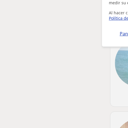
medir su 
Al hacer c
Política d
Pan