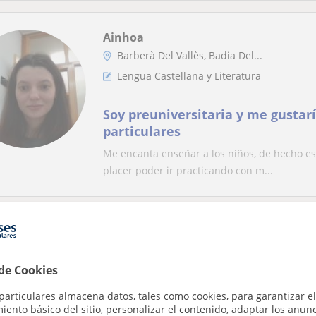
Ainhoa
Barberà Del Vallès, Badia Del...
Lengua Castellana y Literatura
Soy preuniversitaria y me gustarí
particulares
Me encanta enseñar a los niños, de hecho es
placer poder ir practicando con m...
Marina
En línea
 de Cookies
Sabadell, Sant Quirze Del Val...
particulares almacena datos, tales como cookies, para garantizar el
Lengua Castellana y Literatura
ento básico del sitio, personalizar el contenido, adaptar los anunc