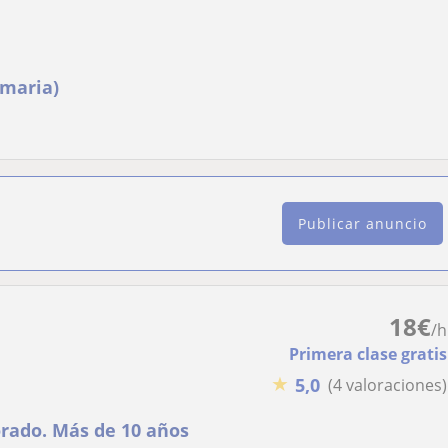
imaria)
Publicar anuncio
18
€
/h
Primera clase gratis
★
5,0
(4 valoraciones)
orado. Más de 10 años