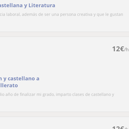
stellana y Literatura
cia laboral, además de ser una persona creativa y que le gustan
12
€
/h
n y castellano a
llerato
dio año de finalizar mi grado, imparto clases de castellano y
12
€