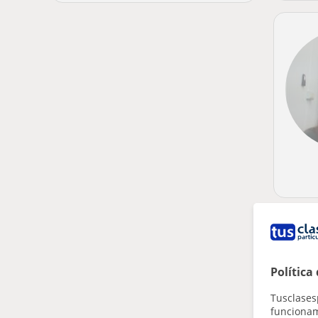
Política
Tusclases
funcionami