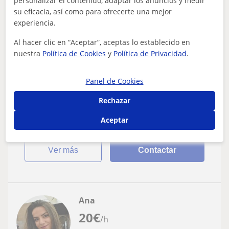
personalizar el contenido, adaptar los anuncios y medir
su eficacia, así como para ofrecerte una mejor
Segovia Capital
experiencia.
Lengua Castellana y Literatura: Dislexia
Al hacer clic en “Aceptar”, aceptas lo establecido en
nuestra
Política de Cookies
y
Política de Privacidad
.
Para una infancia feliz los mejores
aprendizajes
Panel de Cookies
Master en psicopedagogía, atención temprana y
psicología educativa y clínica. Lecto escritura y
Rechazar
asignaturas instrumentales. en todos los ni...
Aceptar
ver más
Contactar
Ana
20
€
/h