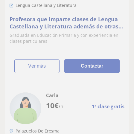
Lengua Castellana y Literatura
Profesora que imparte clases de Lengua
Castellana y Literatura además de otras
materias como matemáticas, ciencias y
Graduada en Educación Primaria y con experiencia en
música a niños de todas las edade
clases particulares
ver más
Contactar
Carla
10
€
/h
1ª clase gratis
Palazuelos De Eresma