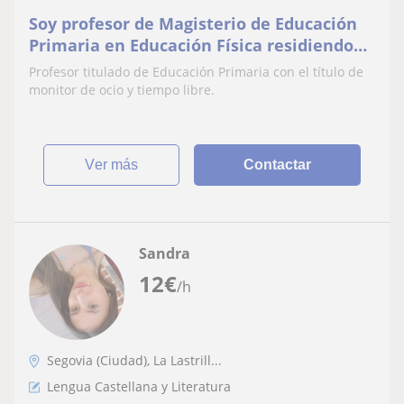
Soy profesor de Magisterio de Educación
Primaria en Educación Física residiendo
en Segovia
Profesor titulado de Educación Primaria con el título de
monitor de ocio y tiempo libre.
ver más
Contactar
Sandra
12
€
/h
Segovia (Ciudad), La Lastrill...
Lengua Castellana y Literatura