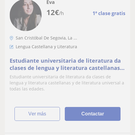
Eva
12
€
/h
1ª clase gratis
San Cristóbal De Segovia, La ...
Lengua Castellana y Literatura
Estudiante universitaria de literatura da
clases de lengua y literatura castellanas y
de literatura universal a todas las edades
Estudiante universitaria de literatura da clases de
lengua y literatura castellanas y de literatura universal a
todas las edades.
ver más
Contactar