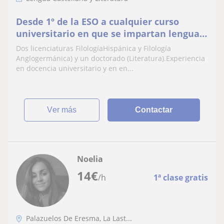
Desde 1º de la ESO a cualquier curso
universitario en que se impartan lengua
castellana, inglés o literatura e historia
Dos licenciaturas FilologíaHispánica y Filología
Anglogermánica) y un doctorado (Literatura).Experiencia
en docencia universitario y en en...
ver más
Contactar
Noelia
14
€
/h
1ª clase gratis
Palazuelos De Eresma, La Last...