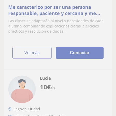
Me caracterizo por ser una persona
responsable, paciente y cercana y me
gustaría dar clases a los alumnos de
Las clases se adaptarán al nivel y necesidades de cada
primaria y la eso.
alumno, combinando explicaciones claras, ejercicios
prácticos y resolución de dudas...
ver más
Contactar
Lucia
10
€
/h
Segovia Ciudad