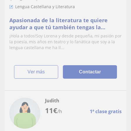
Lengua Castellana y Literatura
Apasionada de la literatura te quiere
ayudar a que tú también tengas la
oportunidad de aprobar
¡Hola a todos!Soy Lorena y desde pequeña, mi pasión por
la poesía, mis años en teatro y lo fanática que soy a la
lengua castellana me ha ll...
ver más
Contactar
Judith
11
€
/h
1ª clase gratis