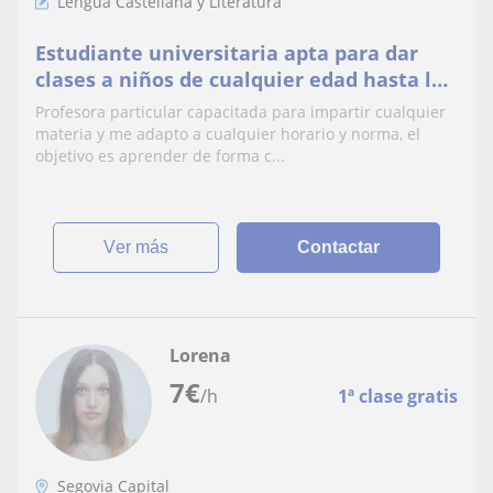
Lengua Castellana y Literatura
Estudiante universitaria apta para dar
clases a niños de cualquier edad hasta los
18 años
Profesora particular capacitada para impartir cualquier
materia y me adapto a cualquier horario y norma, el
objetivo es aprender de forma c...
ver más
Contactar
Lorena
7
€
/h
1ª clase gratis
Segovia Capital