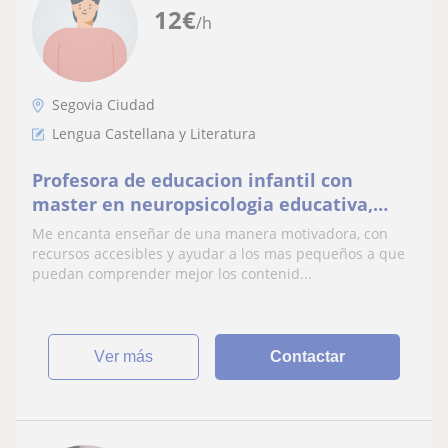
12
€
/h
Segovia Ciudad
Lengua Castellana y Literatura
Profesora de educacion infantil con
master en neuropsicologia educativa,
practicas en primaria e infantil y
Me encanta enseñar de una manera motivadora, con
experiencia particular
recursos accesibles y ayudar a los mas pequeños a que
puedan comprender mejor los contenid...
ver más
Contactar