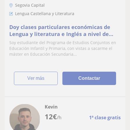
Segovia Capital
Lengua Castellana y Literatura
Doy clases particulares económicas de
Lengua y literatura e Inglés a nivel de
Educación Primaria y primeros cursos de
Soy estudiante del Programa de Estudios Conjuntos en
la ESO
Educación Infantil y Primaria, con vistas a sacarme el
máster en Educación Secundaria...
ver más
Contactar
Kevin
12
€
/h
1ª clase gratis