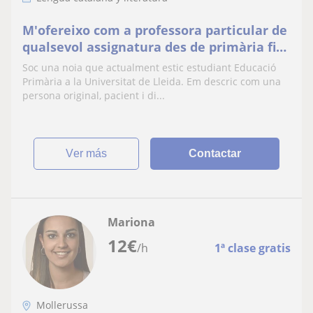
M'ofereixo com a professora particular de
qualsevol assignatura des de primària fins
la ESO
Soc una noia que actualment estic estudiant Educació
Primària a la Universitat de Lleida. Em descric com una
persona original, pacient i di...
ver más
Contactar
Mariona
12
€
/h
1ª clase gratis
Mollerussa