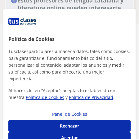
Estos profesores de lengua catalana y
literatura online pueden interesarte
Política de Cookies
Tusclasesparticulares almacena datos, tales como cookies,
para garantizar el funcionamiento básico del sitio,
Seguridad
personalizar el contenido, adaptar los anuncios y medir
su eficacia, así como para ofrecerte una mejor
Contacta con los profesores mediante nuestra
experiencia.
mensajería
Al hacer clic en “Aceptar”, aceptas lo establecido en
nuestra
Política de Cookies
y
Política de Privacidad
.
Panel de Cookies
Rechazar
10 €/h
Aceptar