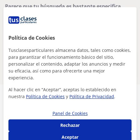
Parece que tu búsqueda es bastante especifica
Ajusta tu búsqueda para ver más resultados o
guárdala y te avisaremos cuando haya nuevos
profesores
Política de Cookies
Eliminar filtros
Guardar búsqueda
Tusclasesparticulares almacena datos, tales como cookies,
para garantizar el funcionamiento básico del sitio,
Estos profesores de lengua de signos
personalizar el contenido, adaptar los anuncios y medir
online pueden interesarte
su eficacia, así como para ofrecerte una mejor
experiencia.
Al hacer clic en “Aceptar”, aceptas lo establecido en
nuestra
Política de Cookies
y
Política de Privacidad
.
Panel de Cookies
Seguridad
Rechazar
Contacta con los profesores mediante nuestra
Aceptar