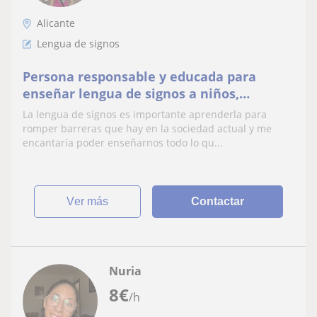
Alicante
Lengua de signos
Persona responsable y educada para
enseñar lengua de signos a niños,
adolescentes o adultos que quieran
La lengua de signos es importante aprenderla para
aprender.
romper barreras que hay en la sociedad actual y me
encantaría poder enseñarnos todo lo qu...
ver más
Contactar
Nuria
8
€
/h