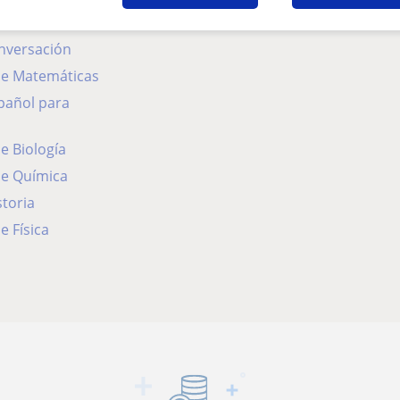
onversación
 de Matemáticas
de Biología
de Química
storia
e Física