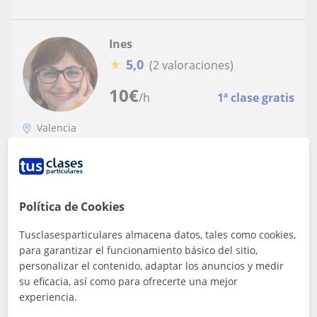
Ines
★
5,0
(2 valoraciones)
10
€
/h
1ª clase gratis
Valencia
Lengua de signos
Profesora de bachillerato de lengua
española y literatura. Licenciada en
Política de Cookies
filologia hispánica. Clases de español
Soy profesora des de hace 25 años y me encanta la
docencia.Desde hace unos años doy clases de español
Tusclasesparticulares almacena datos, tales como cookies,
para extranjeros .Todo el material.
para garantizar el funcionamiento básico del sitio,
personalizar el contenido, adaptar los anuncios y medir
su eficacia, así como para ofrecerte una mejor
experiencia.
ver más
Contactar