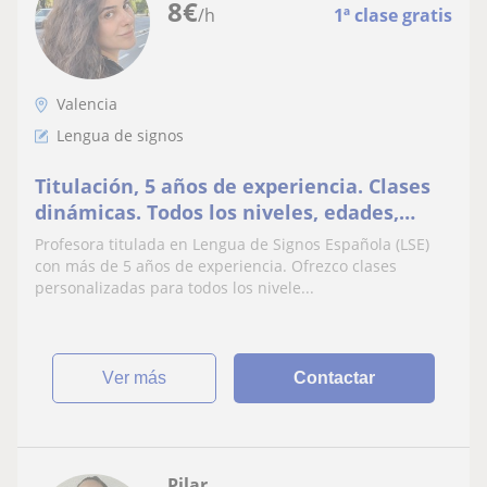
8
€
/h
1ª clase gratis
Valencia
Lengua de signos
Titulación, 5 años de experiencia. Clases
dinámicas. Todos los niveles, edades,
personas sordas y oyentes.
Profesora titulada en Lengua de Signos Española (LSE)
Online/presencial.
con más de 5 años de experiencia. Ofrezco clases
personalizadas para todos los nivele...
ver más
Contactar
Pilar