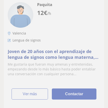
Paquita
12
€
/h
Valencia
Lengua de signos
Joven de 20 años con el aprendizaje de
lengua de signos como lengua materna,
me gustaría dar a conocer esta manera de
Me gustaría que fueran muy amenas y entretenidas,
comunicarnos
empezando desde lo más básico hasta poder entablar
una conversación con cualquier persona...
ver más
Contactar