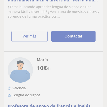
de nuestras clases y aprende con una
¿ Estás buscando aprender lengua de signos de una
persona sorda
manera fácil y divertida? ¡ Ven a una de nuestras clases y
aprende de forma práctica con...
ver más
Contactar
María
10
€
/h
Valencia
Lengua de signos
Profesora de apoyo de francés e inglés