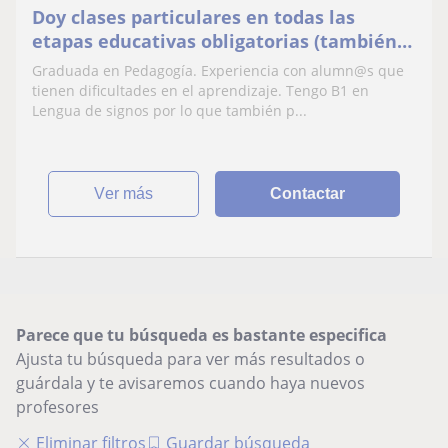
Doy clases particulares en todas las
etapas educativas obligatorias (también a
personas sordas)
Graduada en Pedagogía. Experiencia con alumn@s que
tienen dificultades en el aprendizaje. Tengo B1 en
Lengua de signos por lo que también p...
ver más
Contactar
Parece que tu búsqueda es bastante especifica
Ajusta tu búsqueda para ver más resultados o
guárdala y te avisaremos cuando haya nuevos
profesores
Eliminar filtros
Guardar búsqueda