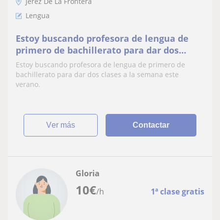
Jerez De La Frontera
Lengua
Estoy buscando profesora de lengua de
primero de bachillerato para dar dos
clases a la semana este verano
Estoy buscando profesora de lengua de primero de
bachillerato para dar dos clases a la semana este
verano.
ver más
Contactar
Gloria
10
€
/h
1ª clase gratis