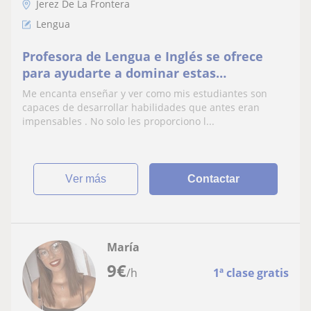
Jerez De La Frontera
Lengua
Profesora de Lengua e Inglés se ofrece
para ayudarte a dominar estas
asignaturas tan temidas por los
Me encanta enseñar y ver como mis estudiantes son
estudiantes
capaces de desarrollar habilidades que antes eran
impensables . No solo les proporciono l...
ver más
Contactar
María
9
€
/h
1ª clase gratis