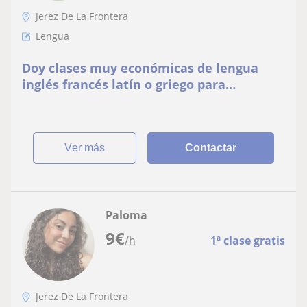
Jerez De La Frontera
Lengua
Doy clases muy económicas de lengua
inglés francés latín o griego para
cualquier edad , siempre y cuando no sea
un nivel muy muy avanzado
ver más
Contactar
Paloma
9
€
/h
1ª clase gratis
Jerez De La Frontera