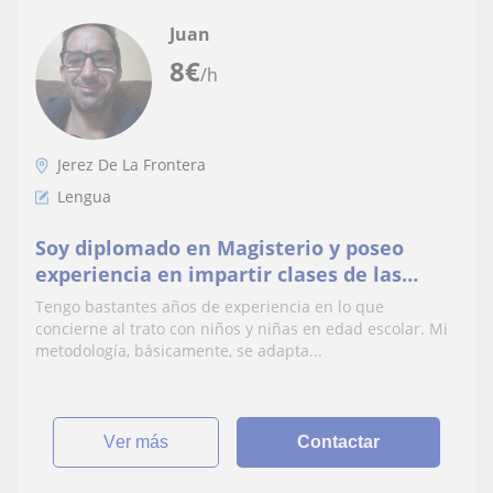
Juan
8
€
/h
Jerez De La Frontera
Lengua
Soy diplomado en Magisterio y poseo
experiencia en impartir clases de las
diferentes materias de Educación
Tengo bastantes años de experiencia en lo que
Primaria
concierne al trato con niños y niñas en edad escolar. Mi
metodología, básicamente, se adapta...
ver más
Contactar