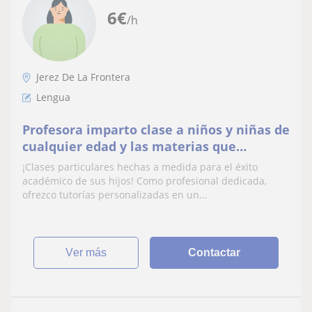
6
€
/h
Jerez De La Frontera
Lengua
Profesora imparto clase a niños y niñas de
cualquier edad y las materias que
necesite no dude en preguntar
¡Clases particulares hechas a medida para el éxito
académico de sus hijos! Como profesional dedicada,
ofrezco tutorías personalizadas en un...
ver más
Contactar