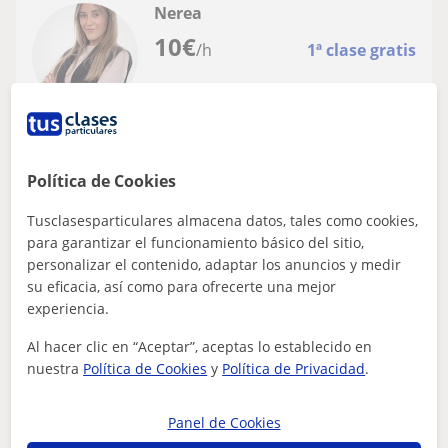
Nerea
10
€
/h
1ª clase gratis
Jerez De La Frontera
Lengua
Política de Cookies
Profesora de magisterio infantil imparte
Tusclasesparticulares almacena datos, tales como cookies,
clases a niños y niñas hasta 12 años
para garantizar el funcionamiento básico del sitio,
Graduada en Educación Infantil. Tengo experiencia
personalizar el contenido, adaptar los anuncios y medir
dando clases en niveles de primaria con niños y niñas
su eficacia, así como para ofrecerte una mejor
de edades comprendidas entre 6 y 10...
experiencia.
Al hacer clic en “Aceptar”, aceptas lo establecido en
nuestra
Política de Cookies
y
Política de Privacidad
.
ver más
Contactar
Panel de Cookies