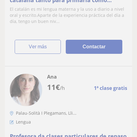
catalana tanto para primària como
secundaria. Gramática, sintaxis,
El catalán es mi lengua materna y la uso a diario a nivel
ortografía
oral y escrito.Aparte de la experiencia práctica del día a
día, tengo un buen niv...
ver más
Contactar
Ana
11
€
/h
1ª clase gratis
Palau-Solità I Plegamans, Lli...
Lengua
Profesora da clases particulares de repaso