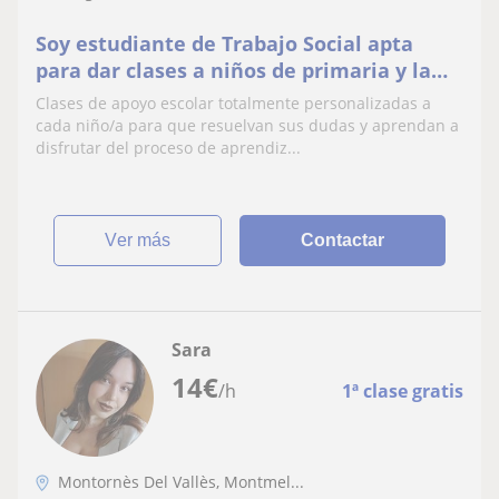
Soy estudiante de Trabajo Social apta
para dar clases a niños de primaria y la
ESO
Clases de apoyo escolar totalmente personalizadas a
cada niño/a para que resuelvan sus dudas y aprendan a
disfrutar del proceso de aprendiz...
ver más
Contactar
Sara
14
€
/h
1ª clase gratis
Montornès Del Vallès, Montmel...