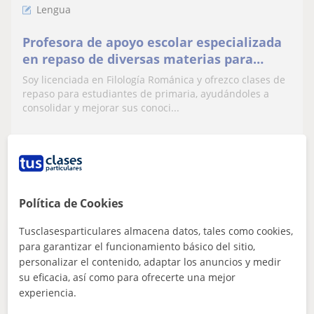
Lengua
Profesora de apoyo escolar especializada
en repaso de diversas materias para
primaria, online y presencial
Soy licenciada en Filología Románica y ofrezco clases de
repaso para estudiantes de primaria, ayudándoles a
consolidar y mejorar sus conoci...
ver más
Contactar
Política de Cookies
Tusclasesparticulares almacena datos, tales como cookies,
Publica un anuncio
para garantizar el funcionamiento básico del sitio,
Publica un anuncio y los profesores podrán contactarte
personalizar el contenido, adaptar los anuncios y medir
su eficacia, así como para ofrecerte una mejor
Publicar anuncio
experiencia.