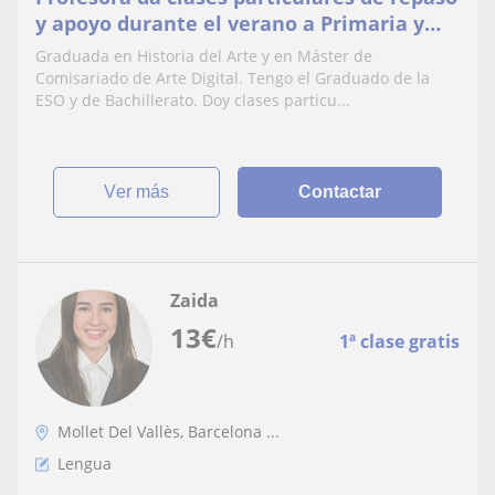
y apoyo durante el verano a Primaria y
ESO
Graduada en Historia del Arte y en Máster de
Comisariado de Arte Digital. Tengo el Graduado de la
ESO y de Bachillerato. Doy clases particu...
ver más
Contactar
Zaida
13
€
/h
1ª clase gratis
Mollet Del Vallès, Barcelona ...
Lengua