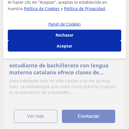
Al hacer clic en “Aceptar”, aceptas lo establecido en
nuestra
Política de Cookies
y
Política de Privacidad
.
Nuri
10
€
/h
Panel de Cookies
Rechazar
Lliçà De Vall, Lliçà D, Montm...
Aceptar
Lengua
estudiante de bachillerato con lengua
materna catalana ofrece clases de
catalán y repaso a niños
Llevo hablando toda mi vida catalán y se me da muy
bien. La metodología que usaré como práctica y repaso
es la realización de actividades;...
ver más
Contactar