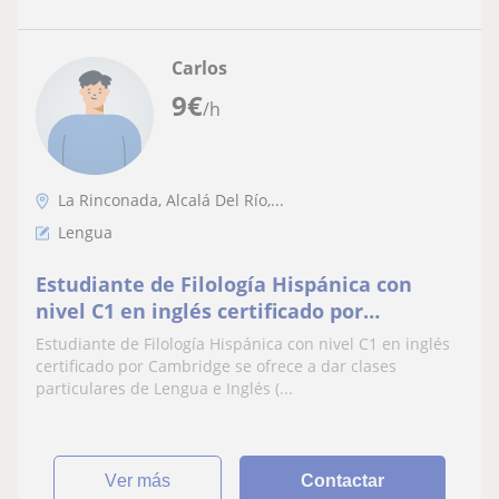
Carlos
9
€
/h
La Rinconada, Alcalá Del Río,...
Lengua
Estudiante de Filología Hispánica con
nivel C1 en inglés certificado por
Cambridge se ofrece a dar clases
Estudiante de Filología Hispánica con nivel C1 en inglés
particulares de Lengua e Inglés (B1, B2,
certificado por Cambridge se ofrece a dar clases
C1) en los niveles de Educación Primaria,
particulares de Lengua e Inglés (...
ESO y Bachillerato
ver más
Contactar