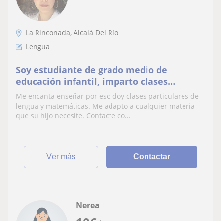
La Rinconada, Alcalá Del Río
Lengua
Soy estudiante de grado medio de
educación infantil, imparto clases
particulares de lengua y mates para
Me encanta enseñar por eso doy clases particulares de
aquellos que lo necesiten.
lengua y matemáticas. Me adapto a cualquier materia
que su hijo necesite. Contacte co...
ver más
Contactar
Nerea