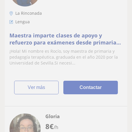
La Rinconada
Lengua
Maestra imparte clases de apoyo y
refuerzo para exámenes desde primaria
hasta secundaria (incluso asignaturas de
¡Hola! Mi nombre es Rocío, soy maestra de primaria y
ciencias)
pedagogía terapéutica, graduada en el año 2020 por la
Universidad de Sevilla.Si necesi...
ver más
Contactar
Gloria
8
€
/h