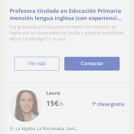
Profesora titulada en Educación Primaria
mención lengua inglesa (con experiencia)
y C1 Cambridge
Soy graduada en Educación Primaria con mención en
Inglés por la Universidad de Sevilla y poseo el certificado
oficial Cambridge C1, lo que...
ver más
Contactar
Laura
15
€
/h
1ª clase gratis
La Algaba, La Rinconada, Sant...