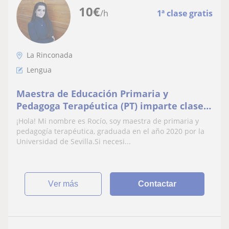
10
€
/h
1ª clase gratis
La Rinconada
Lengua
Maestra de Educación Primaria y
Pedagoga Terapéutica (PT) imparte clases
particulares (apoyo, técnicas estudio,
¡Hola! Mi nombre es Rocío, soy maestra de primaria y
material individualizado...)
pedagogía terapéutica, graduada en el año 2020 por la
Universidad de Sevilla.Si necesi...
ver más
Contactar