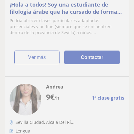
¡Hola a todos! Soy una estudiante de
filología árabe que ha cursado de forma
extraordinaria durante 7 años la
Podría ofrecer clases particulares adaptadas
asignatura de inglés. Me gustaría
presenciales y on-line (siempre que se encuentren
iniciarme en el sector laboral enseñando
dentro de la provincia de Sevilla) a niños....
a niños todo lo que sé sobre lengua
inglesa y árabe.
ver más
Contactar
Andrea
9
€
/h
1ª clase gratis
Sevilla Ciudad, Alcalá Del Rí...
Lengua