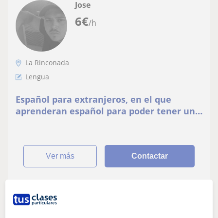
Jose
6
€
/h
La Rinconada
Lengua
Español para extranjeros, en el que
aprenderan español para poder tener una
conversación con las personas que hablen
la lengua
ver más
Contactar
Publica un anuncio