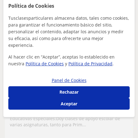
Publica un anuncio y los profesores podrán contactarte
Política de Cookies
Publicar anuncio
Tusclasesparticulares almacena datos, tales como cookies,
para garantizar el funcionamiento básico del sitio,
personalizar el contenido, adaptar los anuncios y medir
Sara
su eficacia, así como para ofrecerte una mejor
10
€
experiencia.
/h
1ª clase gratis
Al hacer clic en “Aceptar”, aceptas lo establecido en
nuestra
Política de Cookies
y
Política de Privacidad
.
La Rinconada, Alcalá Del Río,...
Panel de Cookies
Lengua
Rechazar
Doy clases de apoyo Escolar. Todas las
asignaturas de Primaria. Para ESO:
Aceptar
Matemáticas, Inglés, Lengua Castellana e
Mi nombre es Sara, soy Especialista en Necesidades
Historia
Educativas Especiales.Doy clases de apoyo escolar de
varias asignaturas, tanto para Prim...