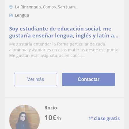
La Rinconada, Camas, San Juan...
Lengua
Soy estudiante de educación social, me
gustaría enseñar lengua, inglés y latín a
niños/as de primaria y secundaria.
Me gustaría entender la forma particular de cada
alumno/a y ayudarles en esas materias desde ese punto.
Me gustan esas asignaturas en concr...
ver más
Contactar
Rocío
10
€
/h
1ª clase gratis