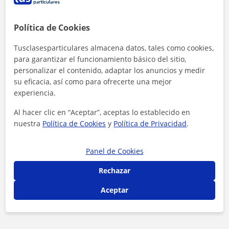
Política de Cookies
23 €/h
Tusclasesparticulares almacena datos, tales como cookies,
Es el precio medio de las clases de Logopedia
para garantizar el funcionamiento básico del sitio,
personalizar el contenido, adaptar los anuncios y medir
su eficacia, así como para ofrecerte una mejor
experiencia.
Al hacer clic en “Aceptar”, aceptas lo establecido en
nuestra
Política de Cookies
y
Política de Privacidad
.
<4h
Panel de Cookies
Es el tiempo medio de respuesta a las
Rechazar
solicitudes
Aceptar