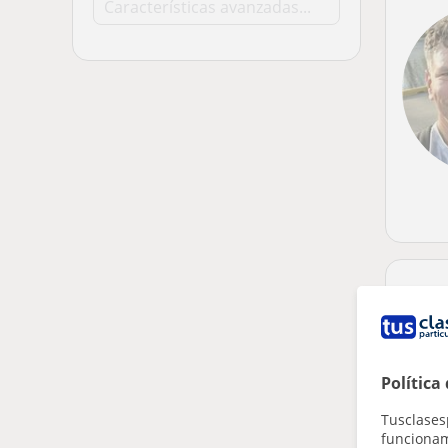
Política
Tusclases
funcionami