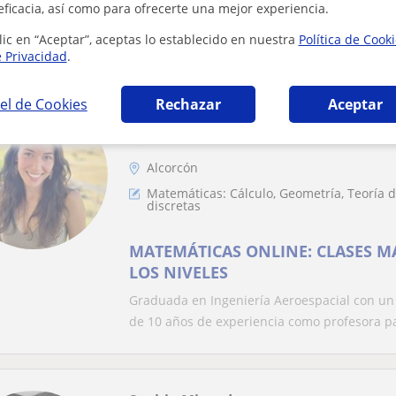
eficacia, así como para ofrecerte una mejor experiencia.
Llevo más de 5 años dando a clase. Trato d
Mi objetivo es que el alumno, una vez termine
lic en “Aceptar”, aceptas lo establecido en nuestra
Política de Cook
e Privacidad
.
Destacado
el de Cookies
Rechazar
Aceptar
MENTOOR - Clases online
En línea
Profesor Verificado
Alcorcón
Matemáticas: Cálculo, Geometría, Teoría
discretas
MATEMÁTICAS ONLINE: CLASES M
LOS NIVELES
Graduada en Ingeniería Aeroespacial con un
de 10 años de experiencia como profesora par