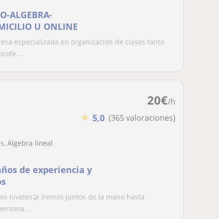
LO-ALGEBRA-
MICILIO U ONLINE
a especializada en organización de clases tanto
rofe...
20
€
/h
★
5,0
(365 valoraciones)
, Álgebra lineal
años de experiencia y
os
los niveles🤝 Iremos juntos de la mano hasta
persona...