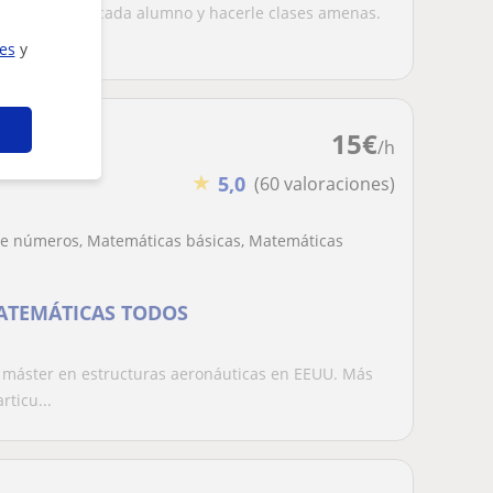
e adaptarme a cada alumno y hacerle clases amenas.
,...
ies
y
15
€
/h
★
5,0
(60 valoraciones)
 de números, Matemáticas básicas, Matemáticas
ATEMÁTICAS TODOS
 máster en estructuras aeronáuticas en EEUU. Más
ticu...