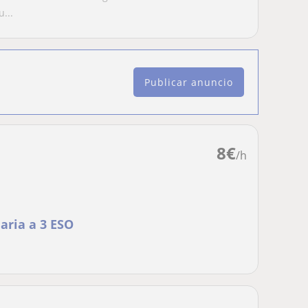
...
Publicar anuncio
8
€
/h
aria a 3 ESO