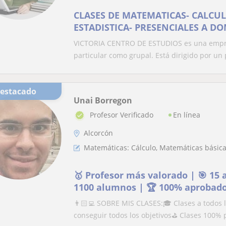
CLASES DE MATEMATICAS- CALCU
ESTADISTICA- PRESENCIALES A DO
VICTORIA CENTRO DE ESTUDIOS es una empres
particular como grupal. Está dirigido por un p
Destacado
Unai Borregon
En línea
Profesor Verificado
Alcorcón
Matemáticas: Cálculo, Matemáticas básicas
🥇 Profesor más valorado | 🎯 15 
1100 alumnos | 🏆 100% aprobad
👨🏻‍💻 SOBRE MIS CLASES:🎓 Clases a todos 
conseguir todos los objetivos⛳️ Clases 100% 