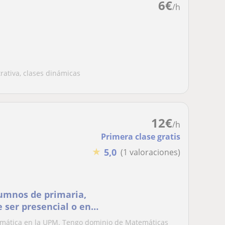
6
€
/h
ativa, clases dinámicas
12
€
/h
Primera clase gratis
★
5,0
(1 valoraciones)
umnos de primaria,
e ser presencial o en
ormática en la UPM. Tengo dominio de Matemáticas