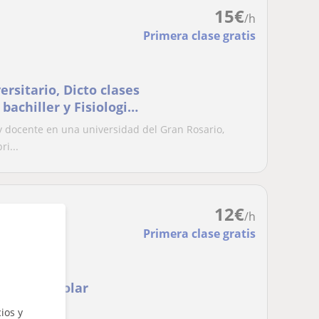
15
€
/h
Primera clase gratis
ersitario, Dicto clases
bachiller y Fisiologia
y docente en una universidad del Gran Rosario,
ri...
12
€
/h
Primera clase gratis
fuerzo escolar
mica...)
ios y