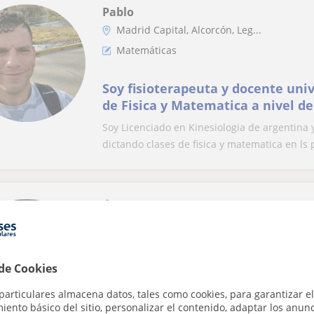
Pablo
Madrid Capital, Alcorcón, Leg...
Matemáticas
Soy fisioterapeuta y docente univ
de Fisica y Matematica a nivel de 
y Anatomia
Soy Licenciado en Kinesiologia de argentina 
dictando clases de fisica y matematica en ls p
Ángela
Arroyomolinos (Madrid), Moral...
Matemáticas: Matemáticas básicas
 de Cookies
Clases particulares de apoyo o re
particulares almacena datos, tales como cookies, para garantizar el
(Matemáticas, Inglés, Lengua, Quí
ento básico del sitio, personalizar el contenido, adaptar los anunc