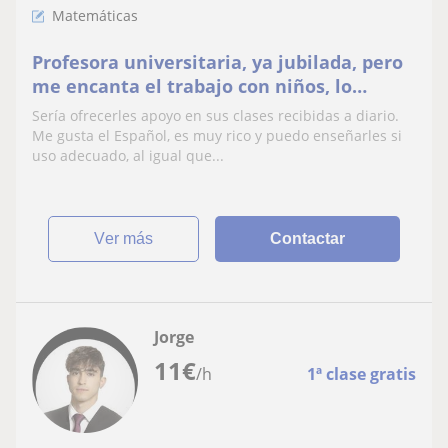
Matemáticas
Profesora universitaria, ya jubilada, pero
me encanta el trabajo con niños, lo
disfruto.
Sería ofrecerles apoyo en sus clases recibidas a diario.
Me gusta el Español, es muy rico y puedo enseñarles si
uso adecuado, al igual que...
ver más
Contactar
Jorge
11
€
/h
1ª clase gratis