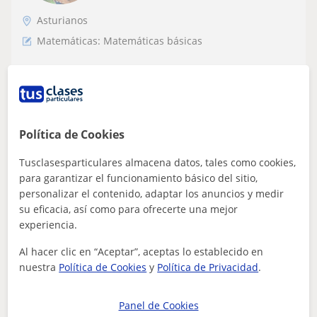
Asturianos
Matemáticas: Matemáticas básicas
Profesora de análisis Matemático I y II.
Todos los niveles
Me encanta enseñar y por eso me gustaría ayudar a
comprender las matemáticas desde una base sencilla,
Política de Cookies
adaptada a todas las necesidades y ni...
Tusclasesparticulares almacena datos, tales como cookies,
para garantizar el funcionamiento básico del sitio,
personalizar el contenido, adaptar los anuncios y medir
ver más
Contactar
su eficacia, así como para ofrecerte una mejor
experiencia.
Al hacer clic en “Aceptar”, aceptas lo establecido en
nuestra
Política de Cookies
y
Política de Privacidad
.
Diego
15
€
/h
Panel de Cookies