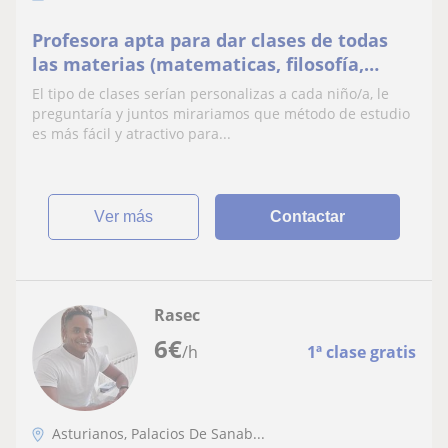
Profesora apta para dar clases de todas
las materias (matematicas, filosofía,
historia, etc) a niños/as de primaria y ESO
El tipo de clases serían personalizas a cada niño/a, le
preguntaría y juntos mirariamos que método de estudio
es más fácil y atractivo para...
ver más
Contactar
Rasec
6
€
/h
1ª clase gratis
Asturianos, Palacios De Sanab...