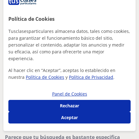
Ávila Capital
Política de Cookies
Matemáticas
Tusclasesparticulares almacena datos, tales como cookies,
Clases de apoyo dirigidas a estudiantes
para garantizar el funcionamiento básico del sitio,
personalizar el contenido, adaptar los anuncios y medir
desde primaria hasta tercero de la ESO
su eficacia, así como para ofrecerte una mejor
que buscan mejorar su nivel de inglés y
br/>En las clases de inglés, trabajaremos en el desarrollo
experiencia.
otras asignaturas, en Ávila y provincia
de habilidades clave como la comprensión auditiva, la
expresión oral, la lectura...
Al hacer clic en “Aceptar”, aceptas lo establecido en
nuestra
Política de Cookies
y
Política de Privacidad
.
ver más
Contactar
Panel de Cookies
Rechazar
Aceptar
Parece que tu búsqueda es bastante especifica