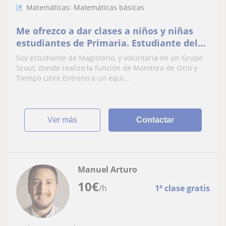
Matemáticas: Matemáticas básicas
Me ofrezco a dar clases a niños y niñas
estudiantes de Primaria. Estudiante del
Doble Grado en Educación Infantil y
Soy estudiante de Magisterio, y voluntaria en un Grupo
Primaria
Scout, donde realizo la función de Monitora de Ocio y
Tiempo Libre.Entreno a un equi...
ver más
Contactar
Manuel Arturo
10
€
/h
1ª clase gratis