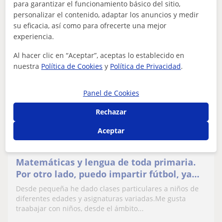
para garantizar el funcionamiento básico del sitio,
personalizar el contenido, adaptar los anuncios y medir
ver más
Contactar
su eficacia, así como para ofrecerte una mejor
experiencia.
Al hacer clic en “Aceptar”, aceptas lo establecido en
Lucía
nuestra
Política de Cookies
y
Política de Privacidad
.
10
€
/h
Panel de Cookies
Rechazar
Illescas, Ugena, Yeles, Yuncos
Aceptar
Matemáticas: Matemáticas básicas
Matemáticas y lengua de toda primaria.
Por otro lado, puedo impartir fútbol, ya
que soy jugadora federada
Desde pequeña he dado clases particulares a niños de
diferentes edades y asignaturas variadas.Me gusta
traabajar con niños, desde el ámbito...