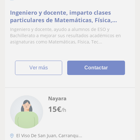
Ingeniero y docente, imparto clases
particulares de Matemáticas, Física,
Tecnología o Ciencias Sociales niveles ESO
Ingeniero y docente, ayudo a alumnos de ESO y
y Bachillerato
Bachillerato a mejorar sus resultados académicos en
asignaturas como Matemáticas, Física, Tec...
ver más
Contactar
Nayara
15
€
/h
El Viso De San Juan, Carranqu...