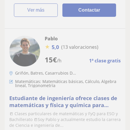
ver más
Contactar
Pablo
★
5,0
(13 valoraciones)
15
€
/h
1ª clase gratis
Griñón, Batres, Casarrubios D...
Matemáticas: Matemáticas básicas, Cálculo, Álgebra
lineal, Trigonometría
Estudiante de ingeniería ofrece clases de
matemáticas y física y química para
alumnos de ESO y Bachillerato
📒 Clases particulares de matemáticas y FyQ para ESO y
Bachillerato 📒Soy Pablo y actualmente estudio la carrera
de Ciencia e ingeniería de...