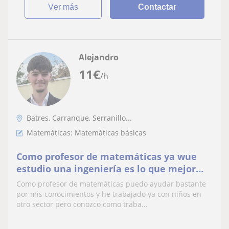
ver más
Contactar
Alejandro
11
€
/h
Batres, Carranque, Serranillo...
Matemáticas: Matemáticas básicas
Como profesor de matemáticas ya wue
estudio una ingeniería es lo que mejor
puedo enseñar tanto primaria como
Como profesor de matemáticas puedo ayudar bastante
instituto y bachiller
por mis conocimientos y he trabajado ya con niños en
otro sector pero conozco como traba...