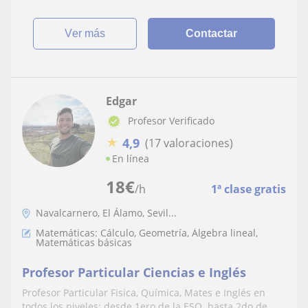
ver más
Contactar
Edgar
Profesor Verificado
★
4,9
(17 valoraciones)
En línea
18
€
/h
1ª clase gratis
Navalcarnero, El Álamo, Sevil...
Matemáticas: Cálculo, Geometría, Álgebra lineal,
Matemáticas básicas
Profesor Particular Ciencias e Inglés
Profesor Particular Fisica, Química, Mates e Inglés en
todos los niveles: desde 1ero de la ESO. hasta 2do de