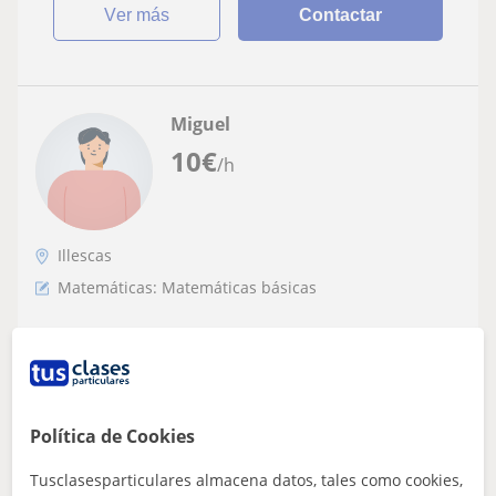
ver más
Contactar
Miguel
10
€
/h
Illescas
Matemáticas: Matemáticas básicas
Profesor de matemáticas, física y química
para ESO y Bachillerato
Clases de apoyo para asignaturas de ciencias. Aprender
sin memorizar, metodología con explicaciones sencillas
Política de Cookies
para facilitar el entendimien...
Tusclasesparticulares almacena datos, tales como cookies,