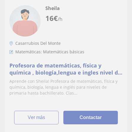
Sheila
16
€
/h
Casarrubios Del Monte
Matemáticas: Matemáticas básicas
Profesora de matemáticas, física y
química , biología,lengua e ingles nivel de
primaria hasta bachillerato,online o
Aprende con Sheila! Profesora de matemáticas, física y
presencial
química, biología, lengua e inglés para niveles de
primaria hasta bachillerato. Clas...
ver más
Contactar