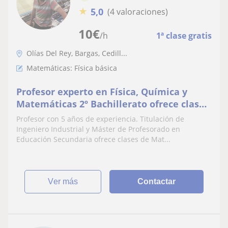
★
5,0
(4 valoraciones)
10
€
/h
1ª clase gratis
Olías Del Rey, Bargas, Cedill...
Matemáticas: Física básica
Profesor experto en Física, Química y
Matemáticas 2º Bachillerato ofrece clases
de Matemáticas, Física y Química ESO y
Profesor con 5 años de experiencia. Titulación de
Bachillerato
Ingeniero Industrial y Máster de Profesorado en
Educación Secundaria ofrece clases de Mat...
ver más
Contactar