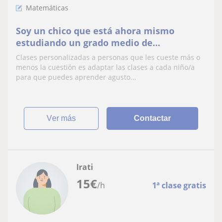
Matemáticas
Soy un chico que está ahora mismo
estudiando un grado medio de
administración me considero responsable
Clases personalizadas a personas que les cueste más o
siempre intento ayudar
menos la cuestión es adaptar las clases a cada niño/a
para que puedes aprender agusto...
ver más
Contactar
Irati
15
€
/h
1ª clase gratis