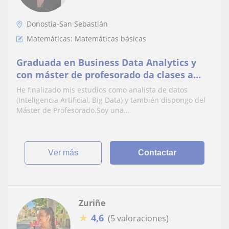
Donostia-San Sebastián
Matemáticas: Matemáticas básicas
Graduada en Business Data Analytics y
con máster de profesorado da clases a
nivel Primaria y ESO, especialidad en
He finalizado mis estudios como analista de datos
Matemáticas
(Inteligencia Artificial, Big Data) y también dispongo del
Máster de Profesorado.Soy una...
ver más
Contactar
Zuriñe
★
4,6
(5 valoraciones)