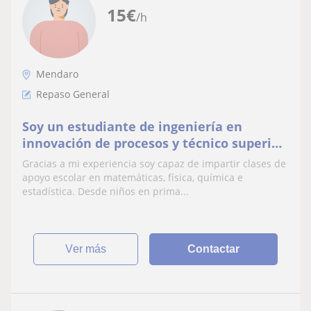
15
€
/h
Mendaro
Repaso General
Soy un estudiante de ingeniería en
innovación de procesos y técnico superior
en pp3. Daré clase en el intervalo de
Gracias a mi experiencia soy capaz de impartir clases de
primaria-bach.
apoyo escolar en matemáticas, física, química e
estadística. Desde niños en prima...
ver más
Contactar