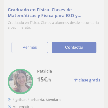
Graduado en Física. Clases de
Matemáticas y Física para ESO y
Bachillerato
Graduado en Física. Clases a alumnos desde secundaria
a bachillerato.
ver más
Contactar
Patricia
15
€
/h
1ª clase gratis
Elgoibar, Etxebarria, Mendaro...
Matemáticas