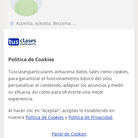
Azpeitia, Azkoitia, Beizama, ...
Matemáticas: Matemáticas básicas, Cálculo,
Geometría, Álgebra lineal, Trigonometría, Análisis
numérico, Teoría de números, LaTeX, Matemáticas
discretas
Matematika graduduna naiz bigarren
hezkuntzako masterrarekin. Soy
Política de Cookies
graduada en matemáticas con máster en
Urte asko daramatzat klase partikularrak ematen.
educación secundaria
Tusclasesparticulares almacena datos, tales como cookies,
Klaseak pertsonalizatuak izaten dira ikaslearen arabera
para garantizar el funcionamiento básico del sitio,
eta guztiz praktikoak. DBH eta Bat...
personalizar el contenido, adaptar los anuncios y medir
su eficacia, así como para ofrecerte una mejor
experiencia.
ver más
Contactar
Al hacer clic en “Aceptar”, aceptas lo establecido en
nuestra
Política de Cookies
y
Política de Privacidad
.
Panel de Cookies
Maria