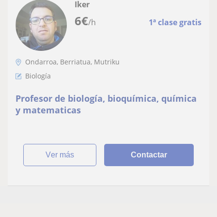
Iker
6
€
/h
1ª clase gratis
Ondarroa, Berriatua, Mutriku
Biología
Profesor de biología, bioquímica, química
y matematicas
ver más
Contactar