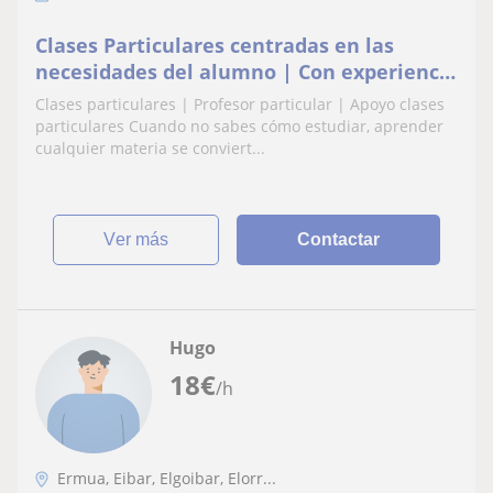
Clases Particulares centradas en las
necesidades del alumno | Con experiencia
en Centro Educativo
Clases particulares | Profesor particular | Apoyo clases
particulares Cuando no sabes cómo estudiar, aprender
cualquier materia se conviert...
ver más
Contactar
Hugo
18
€
/h
Ermua, Eibar, Elgoibar, Elorr...