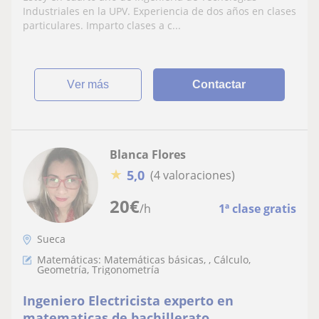
Industriales en la UPV. Experiencia de dos años en clases
particulares. Imparto clases a c...
ver más
Contactar
Blanca Flores
★
5,0
(4 valoraciones)
20
€
/h
1ª clase gratis
Sueca
Matemáticas: Matemáticas básicas, , Cálculo,
Geometría, Trigonometría
Ingeniero Electricista experto en
matematicas de bachillerato,