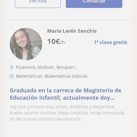
ver más
Contactar
Maria Lerén Sanchis
10
€
/h
1ª clase gratis
Picassent, Alcàsser, Beniparr...
Matemáticas: Matemáticas básicas
Graduada en la carrera de Magisterio de
Educación Infantil, actualmente doy
clases particulares a un niño de 2º de la
Soy una persona muy activa, dinámica y deportista.
ESO aunque, he dado hasta 4º de la ESO.
Puedo aportar muchas ideas creativas, estoy interesada
Me gustan mucho las ciencias
en las nuevas tendencias educativ...
(matemáticas, biología, geología...), pero
también tengo un nivel de