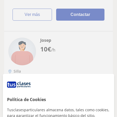
😁
ver más
Contactar
Josep
10
€
/h
Silla
Matemáticas
Estudiante de magisterio con gran
vocación ofrece clases o cuidado de niños
Política de Cookies
en València.
Tengo experiencia dando clases de repaso que junto a
Tusclasesparticulares almacena datos, tales como cookies,
los estudios de magisterio me han ayudado a mejorar
las formas de trabajo con los niñ@...
para garantizar el funcionamiento básico del sitio,