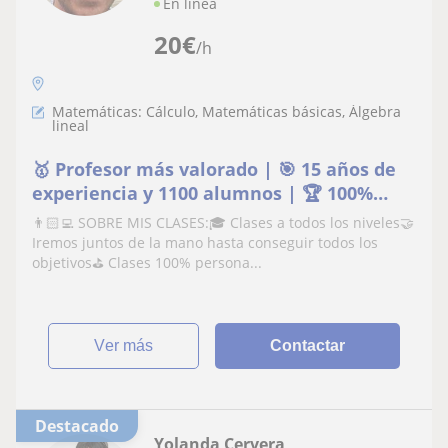
En línea
20
€
/h
Matemáticas: Cálculo, Matemáticas básicas, Álgebra
lineal
🥇 Profesor más valorado | 🎯 15 años de
experiencia y 1100 alumnos | 🏆 100%
aprobados
👨🏻‍💻 SOBRE MIS CLASES:🎓 Clases a todos los niveles🤝
Iremos juntos de la mano hasta conseguir todos los
objetivos⛳️ Clases 100% persona...
ver más
Contactar
Destacado
Yolanda Cervera