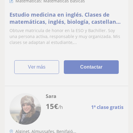
Matemáticas: Matemáticas básicas
Estudio medicina en inglés. Clases de
matemáticas, inglés, biología, castellano
o valenciano para estudiantes de
Obtuve matricula de honor en la ESO y Bachiller. Soy
primaria o ESO.
una persona activa, responsable y muy organizada. Mis
clases se adaptan al estudiante,...
ver más
Contactar
Sara
15
€
/h
1ª clase gratis
Alginet, Almussafes, Benifaió...