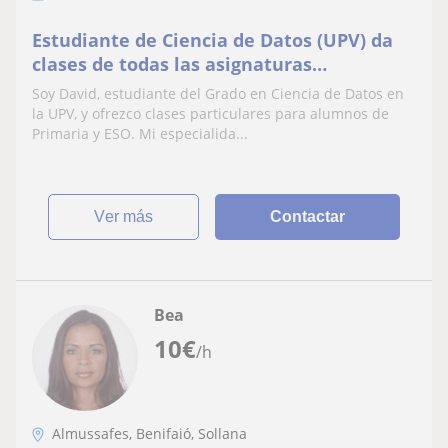
Estudiante de Ciencia de Datos (UPV) da
clases de todas las asignaturas
(Especialidad: Matemáticas y Ciencias)
Soy David, estudiante del Grado en Ciencia de Datos en
para Primaria y ESO
la UPV, y ofrezco clases particulares para alumnos de
Primaria y ESO. Mi especialida...
ver más
Contactar
Bea
10
€
/h
Almussafes, Benifaió, Sollana