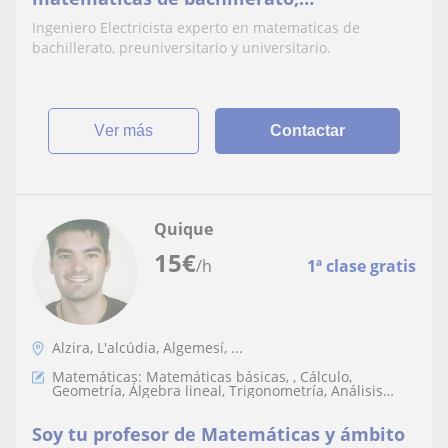
preuniversitario y universitario
Ingeniero Electricista experto en matematicas de
bachillerato, preuniversitario y universitario.
ver más
Contactar
Quique
15
€
/h
1ª clase gratis
Alzira, L'alcúdia, Algemesí, ...
Matemáticas: Matemáticas básicas, , Cálculo,
Geometría, Álgebra lineal, Trigonometría, Análisis
numérico, Teoría de números, Matemáticas discretas
Soy tu profesor de Matemáticas y ámbito