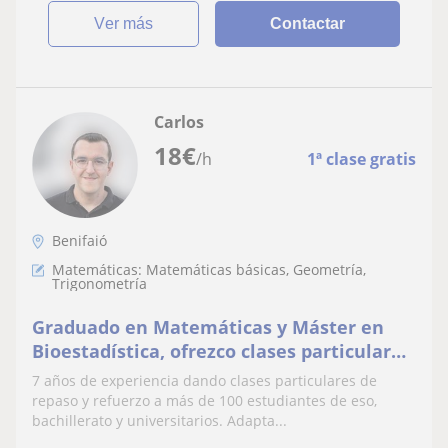
ver más
Contactar
Carlos
18
€
/h
1ª clase gratis
Benifaió
Matemáticas: Matemáticas básicas, Geometría,
Trigonometría
Graduado en Matemáticas y Máster en
Bioestadística, ofrezco clases particulares
de: matemáticas, física, dibujo técnico,
7 años de experiencia dando clases particulares de
valenciano, historia, economia, geografía,
repaso y refuerzo a más de 100 estudiantes de eso,
inglés y castellano para alumnos de
bachillerato y universitarios. Adapta...
Bachillerato y Eso. También opción online