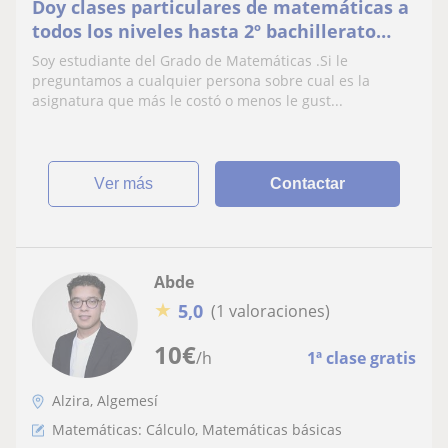
Doy clases particulares de matemáticas a
todos los niveles hasta 2º bachillerato
(incluida rama científica)
Soy estudiante del Grado de Matemáticas .Si le
preguntamos a cualquier persona sobre cual es la
asignatura que más le costó o menos le gust...
ver más
Contactar
Abde
★
5,0
(1 valoraciones)
10
€
/h
1ª clase gratis
Alzira, Algemesí
Matemáticas: Cálculo, Matemáticas básicas