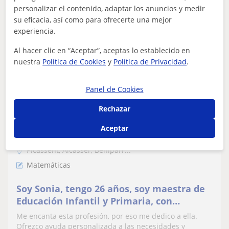
personalizar el contenido, adaptar los anuncios y medir
su eficacia, así como para ofrecerte una mejor
experiencia.
ver más
Contactar
Al hacer clic en “Aceptar”, aceptas lo establecido en
nuestra
Política de Cookies
y
Política de Privacidad
.
Sonia
Panel de Cookies
12
€
/h
1ª clase gratis
Rechazar
Aceptar
Picassent, Alcàsser, Beniparr...
Matemáticas
Soy Sonia, tengo 26 años, soy maestra de
Educación Infantil y Primaria, con
titulación en Grado Superior de Educación
Me encanta esta profesión, por eso me dedico a ella.
Infantil
Ofrezco ayuda personalizada a las necesidades y