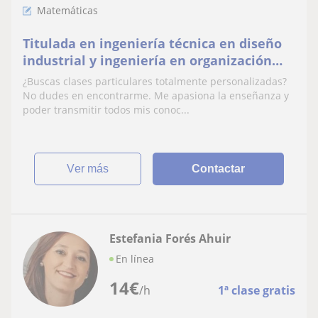
Matemáticas
Titulada en ingeniería técnica en diseño
industrial y ingeniería en organización
industrial
¿Buscas clases particulares totalmente personalizadas?
No dudes en encontrarme. Me apasiona la enseñanza y
poder transmitir todos mis conoc...
ver más
Contactar
Estefania Forés Ahuir
En línea
14
€
/h
1ª clase gratis