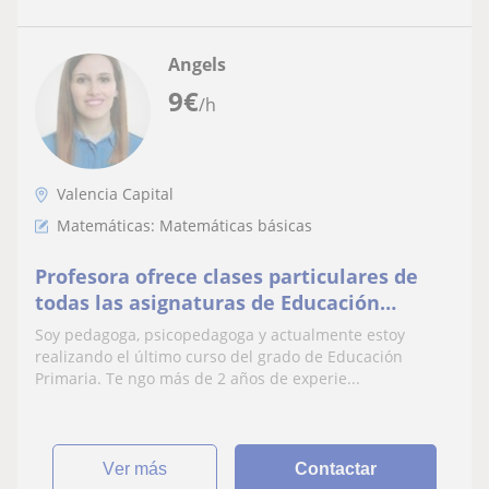
Angels
9
€
/h
Valencia Capital
Matemáticas: Matemáticas básicas
Profesora ofrece clases particulares de
todas las asignaturas de Educación
primaria, de forma online o presencial,
Soy pedagoga, psicopedagoga y actualmente estoy
cerca de la zona de Sueca (Valencia)
realizando el último curso del grado de Educación
Primaria. Te ngo más de 2 años de experie...
ver más
Contactar