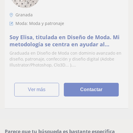
Granada
Moda: Moda y patronaje
Soy Elisa, titulada en Diseño de Moda. Mi
metodología se centra en ayudar al
alumnado a encontrar su propia voz
Graduada en Diseño de Moda con dominio avanzado en
artística.
diseño, patronaje, confección y diseño digital (Adobe
Illustrator/Photoshop, Clo3D... )....
ver más
Contactar
Parece que tu búsqueda es bastante especifica