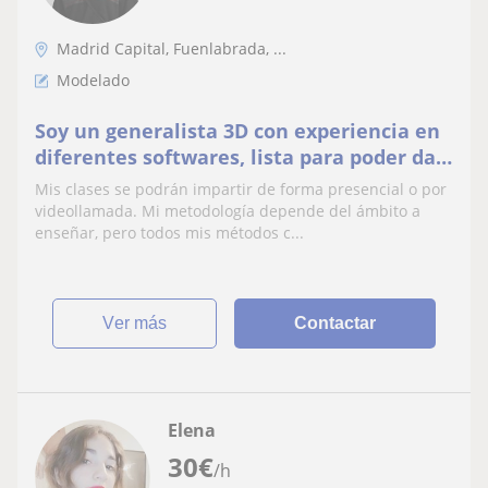
Madrid Capital, Fuenlabrada, ...
Modelado
Soy un generalista 3D con experiencia en
diferentes softwares, lista para poder dar
clases en varios ámbitos de esta
Mis clases se podrán impartir de forma presencial o por
disciplina digital
videollamada. Mi metodología depende del ámbito a
enseñar, pero todos mis métodos c...
ver más
Contactar
Elena
30
€
/h