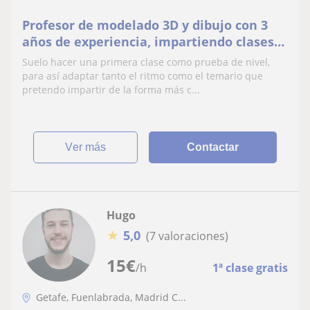
Profesor de modelado 3D y dibujo con 3
años de experiencia, impartiendo clases
tanto presencial como online
Suelo hacer una primera clase como prueba de nivel,
para así adaptar tanto el ritmo como el temario que
pretendo impartir de la forma más c...
ver más
Contactar
Hugo
★
5,0
(7 valoraciones)
15
€
/h
1ª clase gratis
Getafe, Fuenlabrada, Madrid C...