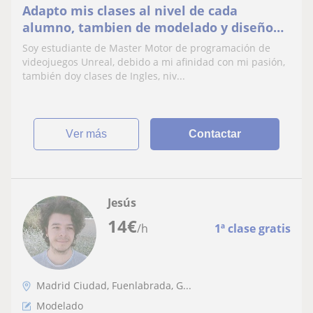
Adapto mis clases al nivel de cada
alumno, tambien de modelado y diseño
3d, soy estudiante de Master de
Soy estudiante de Master Motor de programación de
videojuegos
videojuegos Unreal, debido a mi afinidad con mi pasión,
también doy clases de Ingles, niv...
ver más
Contactar
Jesús
14
€
/h
1ª clase gratis
Madrid Ciudad, Fuenlabrada, G...
Modelado