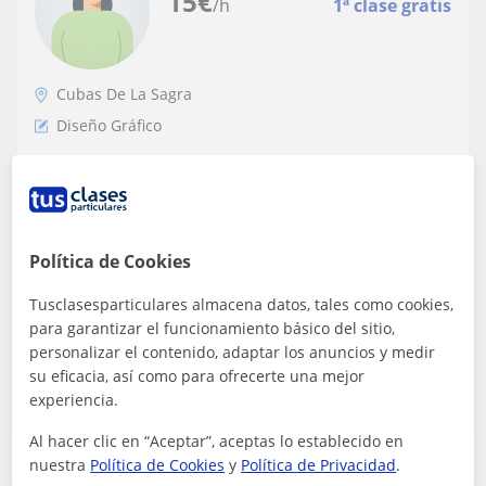
15
€
/h
1ª clase gratis
Cubas De La Sagra
Diseño Gráfico
Desarrollo cretivo en el ámbito del diseño
en general, además de técnica de dibujo,
arte y softwares de diseño y modelado 3D
Diseñadora integral, especializada en el área de la
fabricación aditiva a través de la impresión 3D, con
Política de Cookies
experiencia en la dirección de art...
Tusclasesparticulares almacena datos, tales como cookies,
para garantizar el funcionamiento básico del sitio,
personalizar el contenido, adaptar los anuncios y medir
ver más
Contactar
su eficacia, así como para ofrecerte una mejor
experiencia.
Al hacer clic en “Aceptar”, aceptas lo establecido en
nuestra
Política de Cookies
y
Política de Privacidad
.