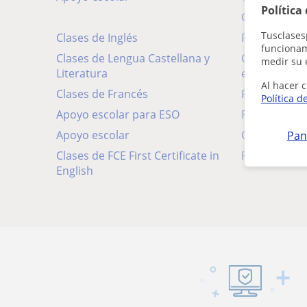
Política
Clases de c
Tusclases
Clases de Inglés
Profesores
funcionami
Clases de Lengua Castellana y
Clases de Español para
medir su 
Literatura
extranjeros
Al hacer c
Clases de Francés
Profesores 
Política d
Apoyo escolar para ESO
Profesores 
Apoyo escolar
Clases de Hi
Pan
Clases de FCE First Certificate in
Profesores d
English