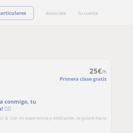
particulares
Anúnciate
Tu cuenta
25
€
/h
Primera clase gratis
ida conmigo, tu
️‍♀️
ss? 💪 Con mi experiencia y dedicación, te guiaré hacia