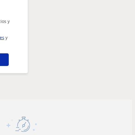
ios y
ies
y