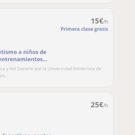
15
€
/h
Primera clase gratis
etismo a niños de
n entrenamientos
ación cuyo objetivo es
ica y del Deporte por la Universidad Politécnica de
m...
25
€
/h