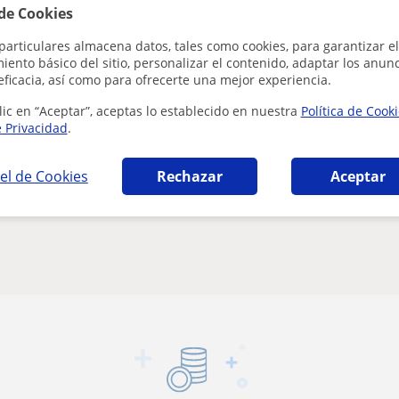
 de Cookies
onversación
particulares almacena datos, tales como cookies, para garantizar el
 de Matemáticas
ento básico del sitio, personalizar el contenido, adaptar los anunc
eficacia, así como para ofrecerte una mejor experiencia.
lic en “Aceptar”, aceptas lo establecido en nuestra
Política de Cook
de Biología
e Privacidad
.
de Química
storia
el de Cookies
Rechazar
Aceptar
e Física