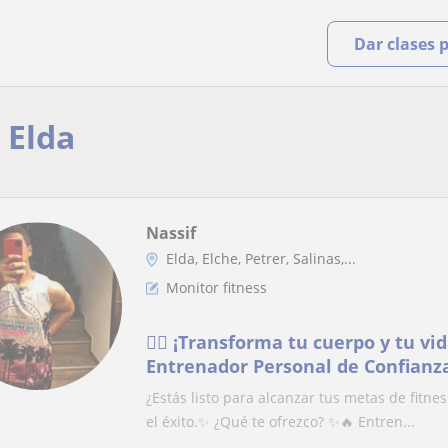
Dar clases 
 Elda
Nassif
Elda, Elche, Petrer, Salinas,...
Monitor fitness
🏋️‍♂️ ¡Transforma tu cuerpo y tu v
Entrenador Personal de Confianza! 
¿Estás listo para alcanzar tus metas de fitne
el éxito.✨ ¿Qué te ofrezco? ✨🔥 Entren...