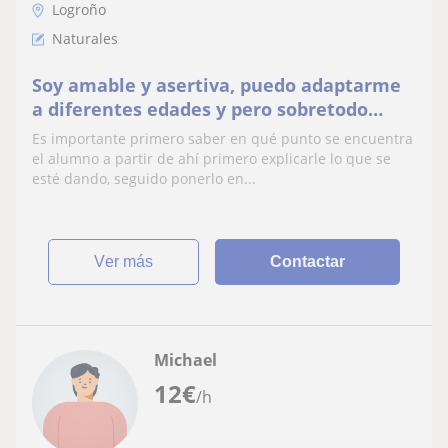
Logroño
Naturales
Soy amable y asertiva, puedo adaptarme
a diferentes edades y pero sobretodo
buena con los niños
Es importante primero saber en qué punto se encuentra
el alumno a partir de ahí primero explicarle lo que se
esté dando, seguido ponerlo en...
ver más
Contactar
Michael
12
€
/h