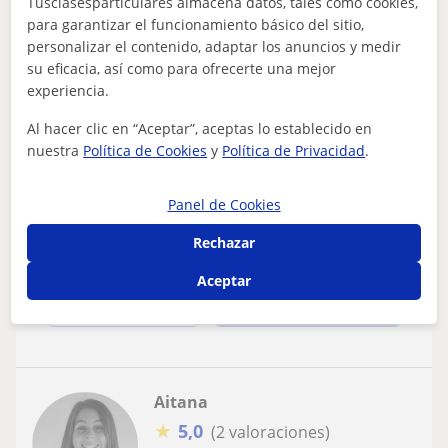
Tusclasesparticulares almacena datos, tales como cookies,
para garantizar el funcionamiento básico del sitio,
personalizar el contenido, adaptar los anuncios y medir
Villamediana De Iregua, Alber...
su eficacia, así como para ofrecerte una mejor
Química: Química básica
experiencia.
Doy clases de química (o ciencias
Al hacer clic en “Aceptar”, aceptas lo establecido en
naturales) a todos los niveles (desde
nuestra
Política de Cookies
y
Política de Privacidad
.
primaria hasta universidad o fp)
Doctora en Química he dado particulares a lo largo de
los últimos 10 años a todos los niveles. El 100%de mis
Panel de Cookies
alumnos han aprobado y/o se ha...
Rechazar
Aceptar
ver más
Contactar
Aitana
★
5,0
(2 valoraciones)