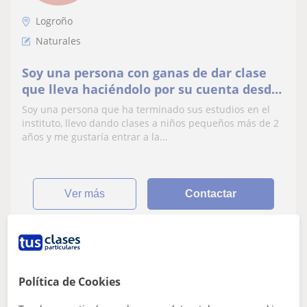
Logroño
Naturales
Soy una persona con ganas de dar clase
que lleva haciéndolo por su cuenta desde
2018. Clases de todas las asignaturas de
Soy una persona que ha terminado sus estudios en el
primaria
instituto, llevo dando clases a niños pequeños más de 2
años y me gustaría entrar a la...
ver más
Contactar
Marta Isabel
15
€
Política de Cookies
/h
1ª clase gratis