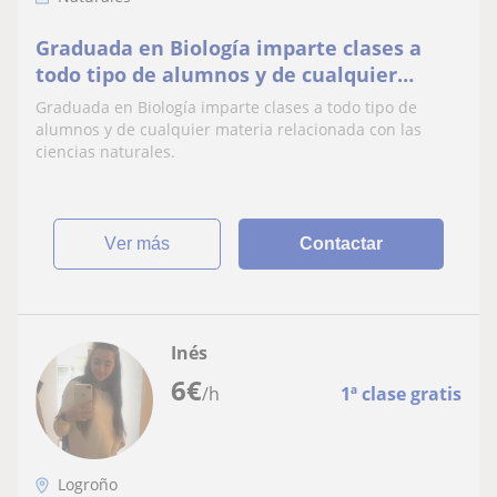
Graduada en Biología imparte clases a
todo tipo de alumnos y de cualquier
materia relacionada con las ciencias
Graduada en Biología imparte clases a todo tipo de
naturales
alumnos y de cualquier materia relacionada con las
ciencias naturales.
ver más
Contactar
Inés
6
€
/h
1ª clase gratis
Logroño