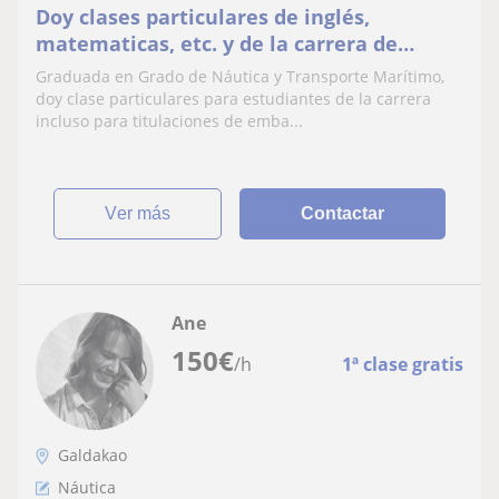
Doy clases particulares de inglés,
matematicas, etc. y de la carrera de
Náutica y Transporte Marítimo
Graduada en Grado de Náutica y Transporte Marítimo,
doy clase particulares para estudiantes de la carrera
incluso para titulaciones de emba...
ver más
Contactar
Ane
150
€
/h
1ª clase gratis
Galdakao
Náutica