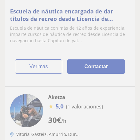
Escuela de náutica encargada de dar
títulos de recreo desde Licencia de
navegación hasta Capitán de yate
Escuela de náutica con más de 12 años de experiencia,
imparte cursos de náutica de recreo desde Licencia de
navegación hasta Capitán de yat...
ver más
Contactar
Aketza
★
5,0
(1 valoraciones)
30
€
/h
Vitoria-Gasteiz, Amurrio, Dur...